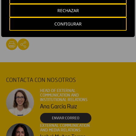
preferente.
RECHAZAR
#
Concesiones
#
Contratos
#
Desarrollo local y rural
CONFIGURAR
#
Gestión
#
Infraestructuras
#
España
#
Galicia
CONTACTA CON NOSOTROS
HEAD OF EXTERNAL
COMMUNICATION AND
INSTITUTIONAL RELATIONS
Ana García Ruiz
ENVIAR CORREO
EXTERNAL COMMUNICATION
AND MEDIA RELATIONS