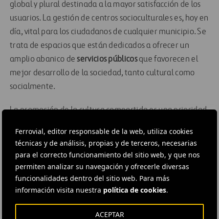
global y plural destinada a la mayor satisfacción de los
usuarios. La gestión de centros socioculturales es, hoy en
día, vital para los ciudadanos de cualquier municipio. Se
trata de espacios que están dedicados a ofrecer un
amplio abanico de
servicios públicos
que favorecen el
mejor desarrollo de la sociedad, tanto cultural como
socialmente.
La promoción de la cultura compartida es una prioridad
para Ferrovial Servicios. Por ello es tan importante ese
Ferrovial, editor responsable de la web, utiliza cookies
componente de acercamiento entre personas del
técnicas y de análisis, propias y de terceros, necesarias
mismo entorno, con las que estrechar lazos gracias a la
para el correcto funcionamiento del sitio web, y que nos
realización de actividades conjuntas. La demanda de
permiten analizar su navegación y ofrecerle diversas
funcionalidades dentro del sitio web. Para más
espacios gestionados debidamente, con profesionales
información visita nuestra
política de cookies
.
cualificados y con el mínimo coste posible para los
ciudadanos es, para la compañía, una cuestión
ACEPTAR