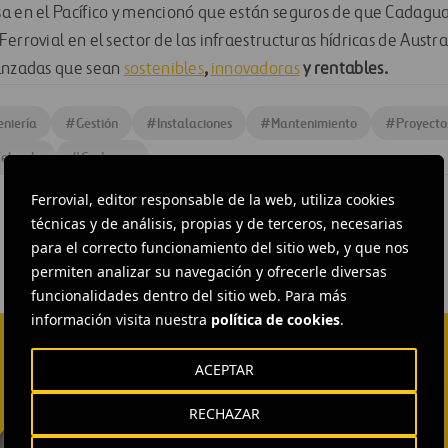
a en el Pacífico y mencionó que están seguros de que Cadagua
errovial en el sector de las infraestructuras hídricas de Austra
vanzadas que sean
sostenibles
,
innovadoras
y rentables.
eniería
#
Gestión
#
Instalaciones
#
Mantenimiento
#
Proyecto
Zelanda
#
Cadagua
Ferrovial, editor responsable de la web, utiliza cookies
técnicas y de análisis, propias y de terceros, necesarias
para el correcto funcionamiento del sitio web, y que nos
permiten analizar su navegación y ofrecerle diversas
funcionalidades dentro del sitio web. Para más
información visita nuestra
política de cookies
.
ACEPTAR
RECHAZAR
EXTERNAL COMMUNICATION
AND MEDIA RELATIONS