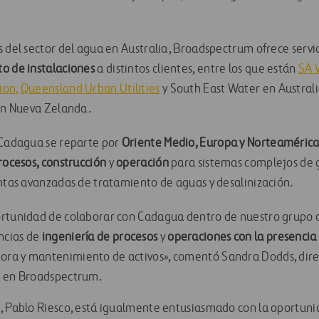
s del sector del agua en Australia, Broadspectrum ofrece servi
o de instalaciones
a distintos clientes, entre los que están
SA 
ion,
Queensland Urban Utilities
y South East Water en Australi
 en Nueva Zelanda.
 Cadagua se reparte por
Oriente Medio, Europa y Norteaméric
rocesos, construcción
y
operación
para sistemas complejos de 
antas avanzadas de tratamiento de aguas y desalinización.
ortunidad de colaborar con Cadagua dentro de nuestro grupo 
ncias de
ingeniería de procesos
y
operaciones con la presencia 
ra y mantenimiento de activos», comentó Sandra Dodds, dire
a en Broadspectrum.
, Pablo Riesco, está igualmente entusiasmado con la oportuni