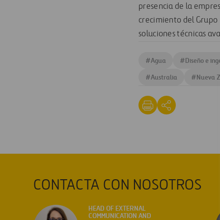
presencia de la empres
crecimiento del Grupo F
soluciones técnicas a
#
Agua
#
Diseño e ing
#
Australia
#
Nueva 
CONTACTA CON NOSOTROS
HEAD OF EXTERNAL
COMMUNICATION AND