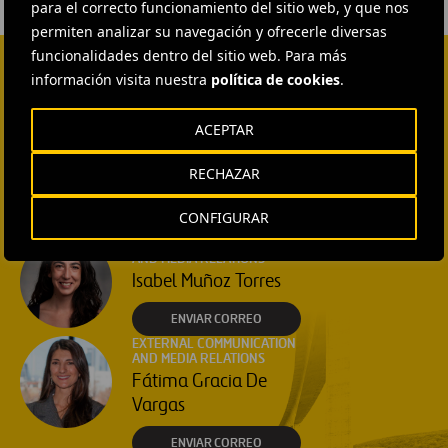
para el correcto funcionamiento del sitio web, y que nos
permiten analizar su navegación y ofrecerle diversas
funcionalidades dentro del sitio web. Para más
información visita nuestra
política de cookies
.
CONTACTA CON NOSOTROS
HEAD OF EXTERNAL
ACEPTAR
COMMUNICATION AND
INSTITUTIONAL RELATIONS
RECHAZAR
Ana García Ruiz
CONFIGURAR
ENVIAR CORREO
EXTERNAL COMMUNICATION
AND MEDIA RELATIONS
Isabel Muñoz Torres
ENVIAR CORREO
EXTERNAL COMMUNICATION
AND MEDIA RELATIONS
Fátima Gracia De
Vargas
ENVIAR CORREO