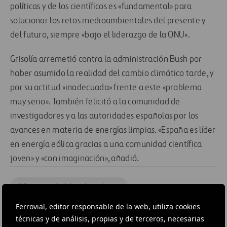
políticas y de los científicos es «fundamental» para
solucionar los retos medioambientales del presente y
del futuro, siempre «bajo el liderazgo de la ONU».
Grisolía arremetió contra la administración Bush por
haber asumido la realidad del cambio climático tarde, y
por su actitud «inadecuada» frente a este «problema
muy serio». También felicitó a la comunidad de
investigadores y a las autoridades españolas por los
avances en materia de energías limpias. «España es líder
en energía eólica gracias a una comunidad científica
joven» y «con imaginación», añadió.
#
Conservación del medio ambiente
Ferrovial, editor responsable de la web, utiliza cookies
técnicas y de análisis, propias y de terceros, necesarias