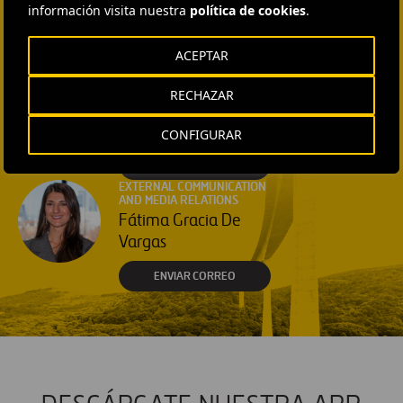
COMMUNICATION AND
información visita nuestra
política de cookies
.
INSTITUTIONAL RELATIONS
Ana García Ruiz
ACEPTAR
ENVIAR CORREO
RECHAZAR
EXTERNAL COMMUNICATION
AND MEDIA RELATIONS
Isabel Muñoz Torres
CONFIGURAR
ENVIAR CORREO
EXTERNAL COMMUNICATION
AND MEDIA RELATIONS
Fátima Gracia De
Vargas
ENVIAR CORREO