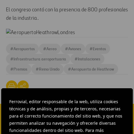
El congreso contó con la presencia de 800 profesionales
de la industria.
#
Aeropuertos
#
Aereo
#
Aviones
#
Eventos
#
Infraestructura aeroportuaria
#
Instalaciones
#
Premios
#
Reino Unido
#
Aeropuerto de Heathrow
Ferrovial, editor responsable de la web, utiliza cookies
técnicas y de análisis, propias y de terceros, necesarias
para el correcto funcionamiento del sitio web, y que nos
CONTACTA CON NOSOTROS
permiten analizar su navegación y ofrecerle diversas
funcionalidades dentro del sitio web. Para más
HEAD OF EXTERNAL