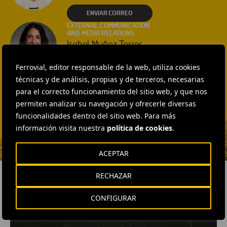
ENVIAR CORREO
EXTERNAL COMMUNICATION
AND MEDIA RELATIONS
Isabel Muñoz Torres
ENVIAR CORREO
Ferrovial, editor responsable de la web, utiliza cookies
EXTERNAL COMMUNICATION
técnicas y de análisis, propias y de terceros, necesarias
AND MEDIA RELATIONS
para el correcto funcionamiento del sitio web, y que nos
Fátima Gracia De
permiten analizar su navegación y ofrecerle diversas
Vargas
funcionalidades dentro del sitio web. Para más
ENVIAR CORREO
información visita nuestra
política de cookies
.
ACEPTAR
RECHAZAR
CONFIGURAR
RELACIONADOS