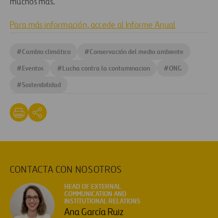
muchos más.
Para más información, accede al Informe Anual
#
Cambio climático
#
Conservación del medio ambiente
#
Eventos
#
Lucha contra la contaminacion
#
ONG
#
Sostenibilidad
CONTACTA CON NOSOTROS
HEAD OF EXTERNAL
COMMUNICATION AND
INSTITUTIONAL RELATIONS
Ana García Ruiz