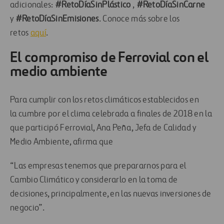
adicionales:
#
RetoDíaSinPlástico
,
#
RetoDíaSinCarne
y
#
RetoDíaSinEmisiones
.
Conoce más sobre
los
retos
aquí
.
El compromiso de Ferrovial con el
medio ambiente
Para cumplir con los retos climáticos establecidos en
la
c
umbre por el clima celebrada a finales de 2018 en la
que participó Ferrovial, Ana Peña, Jefa de Calidad y
Medio Ambiente, afirma que
“Las empresas tenemos que prepararnos para el
Cambio Climático y considerarlo en la toma de
decisiones, principalmente, en las nuevas inversiones de
negocio”.