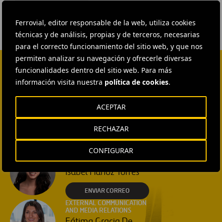
Ferrovial, editor responsable de la web, utiliza cookies
técnicas y de análisis, propias y de terceros, necesarias
para el correcto funcionamiento del sitio web, y que nos
permiten analizar su navegación y ofrecerle diversas
funcionalidades dentro del sitio web. Para más
CONTACTA CON NOSOTROS
información visita nuestra
política de cookies
.
HEAD OF EXTERNAL
COMMUNICATION AND
ACEPTAR
INSTITUTIONAL RELATIONS
Ana García Ruiz
RECHAZAR
ENVIAR CORREO
CONFIGURAR
EXTERNAL COMMUNICATION
AND MEDIA RELATIONS
Isabel Muñoz Torres
ENVIAR CORREO
EXTERNAL COMMUNICATION
AND MEDIA RELATIONS
Fátima Gracia De