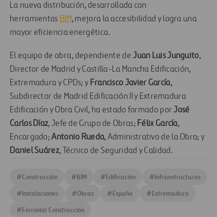
La nueva distribución, desarrollada con
herramientas
BIM
, mejora la accesibilidad y logra una
mayor eficiencia energética.
El equipo de obra, dependiente de
Juan Luis Junguito
,
Director de Madrid y Castilla-La Mancha Edificación,
Extremadura y CPDs; y
Francisco Javier García
,
Subdirector de Madrid Edificación II y Extremadura
Edificación y Obra Civil, ha estado formado por
José
Carlos Díaz
, Jefe de Grupo de Obras;
Félix García
,
Encargado;
Antonio Rueda
, Administrativo de la Obra; y
Daniel Suárez
, Técnico de Seguridad y Calidad.
#
Construcción
#
BIM
#
Edificación
#
Infraestructuras
#
Instalaciones
#
Obras
#
España
#
Extremadura
#
Ferrovial Construcción