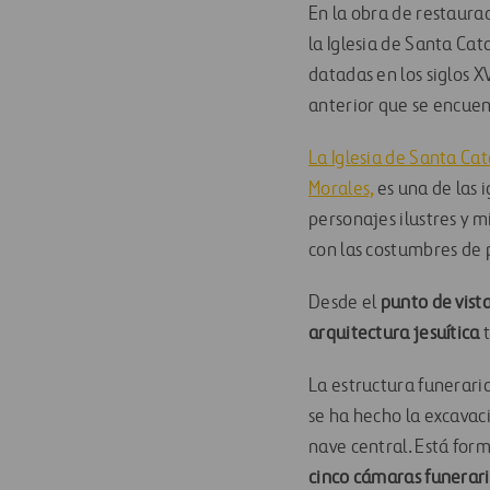
En la obra de restaura
la Iglesia de Santa Cat
datadas en los siglos X
anterior que se encuen
La Iglesia de Santa Cat
Morales,
es una de las 
personajes ilustres y m
con las costumbres de 
Desde el
punto de vista
arquitectura jesuítica
t
La estructura funerari
se ha hecho la excavac
nave central. Está for
cinco cámaras funerar