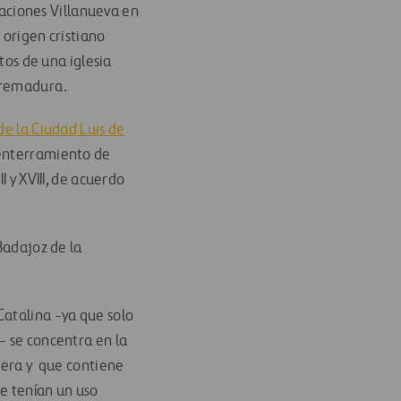
aciones Villanueva en
 origen cristiano
tos de una iglesia
xtremadura.
e la Ciudad Luis de
 enterramiento de
 y XVIII, de acuerdo
 Badajoz de la
Catalina -ya que solo
- se concentra en la
alera y que contiene
te tenían un uso