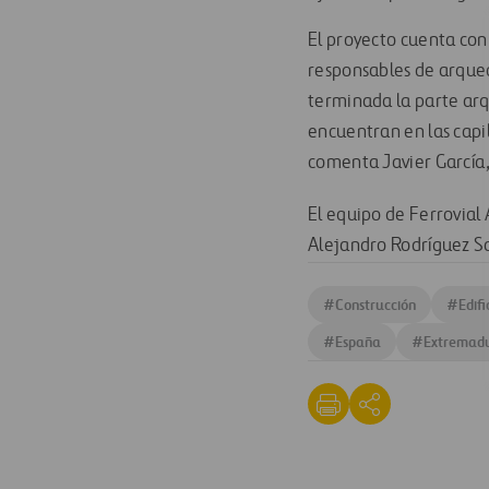
El proyecto cuenta con
responsables de arque
terminada la parte arqu
encuentran en las capill
comenta Javier García,
El equipo de Ferrovial
Alejandro Rodríguez S
#
Construcción
#
Edif
#
España
#
Extremad