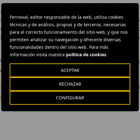
 un equipo de gestión formado por técnicos del
Ayuntamiento 
Ferrovial, editor responsable de la web, utiliza cookies
ología de la
Junta de Extremadura
y miembros del equipo de l
técnicas y de análisis, propias y de terceros, necesarias
eológica, iniciará la restauración y consolidación de los muro
para el correcto funcionamiento del sitio web, y que nos
as, así como del serigrafiado de la bóveda y la fijación de las p
permiten analizar su navegación y ofrecerle diversas
 Subdirector de Madrid Edificación II y Extremadura.
funcionalidades dentro del sitio web. Para más
información visita nuestra
política de cookies
.
 Agroman, dependiente de Juan Luis Junguito y Javier García,
ACEPTAR
anta y el Encargado de Obra, Pedro Carranza.
RECHAZAR
icación
#
Obras
#
Proyectos
#
Rehabilitación y Conservación
CONFIGURAR
ura
#
Ferrovial Construcción