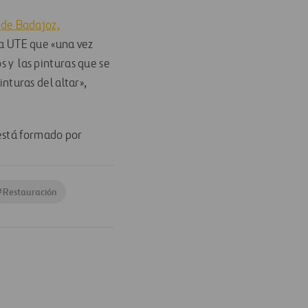
de Badajoz,
a UTE que «una vez
s y las pinturas que se
inturas del altar»,
 está formado por
#
Restauración