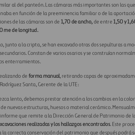
imilar al del panteón. Las cámaras más importantes son las qu
minaba en función de la preeminencia familiar o de la aportac
iones de las cámaras son de
1,70 de ancho,
de entre
1,50 y 1,
0 me de longitud.
o, junto a la cripta, se han excavado otras dos sepulturas a m
 secundarios. Constan de varios osarios y se construían norma
vos enterramientos.
realizando de
forma manual
, retirando capas de aproximada
Rodríguez Santa, Gerente de la UTE:
zca lento, debemos prestar atención a los cambios en la colo
n de nuevas estructuras, huesos o material cerámico. Mensual
 informe que remite a la Dirección General de Patrimonio de 
excavaciones realizadas y los hallazgos encontrados
. Este proce
 la correcta conservación del patrimonio que después podrá se