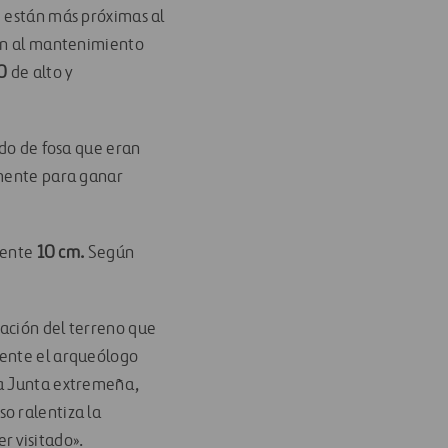
e están más próximas al
ión al mantenimiento
60
de alto y
odo de fosa que eran
lmente para ganar
mente
10 cm.
Según
ración del terreno que
mente el arqueólogo
la Junta extremeña,
so ralentiza la
r visitado».