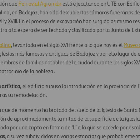
ción que
Ferrovial Agromán
está ejecutando en UTE con Edific
alina, en Badajoz, han sido descubiertas cámaras funerarias de
VII y XVIII. En el proceso de excavación han surgido asimismo res
tra a la espera de ser fechada y clasificada por la Junta de E
alina
, levantada en el siglo XVI frente a lo que hoy es el
Museo d
iglesias más famosas y antiguas de Badajoz y por ello lugar de
iembros de familias notables de la ciudad durante los siglos XVII
patrocinio de la nobleza.
 artístico,
el edificio supuso la introducción en la provincia de
ras su remodelación.
a que de momento ha brotado del suelo de la Iglesia de Santa 
ión de aproximadamente la mitad de la superficie de la iglesia
mada por una cripta en forma de ‘L’ a la que se accede por esc
ias
, a su vez subdivididas en varias estancias que probablemen