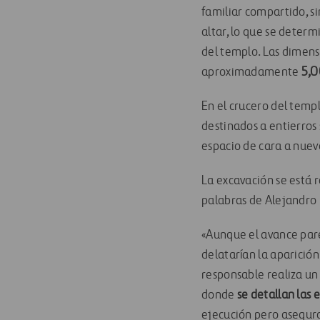
familiar compartido, s
altar, lo que se deter
del templo. Las dimens
aproximadamente
5,0
En el crucero del templ
destinados a entierros
espacio de cara a nue
La excavación se está 
palabras de Alejandro 
«Aunque el avance pare
delatarían la aparició
responsable realiza un
donde
se detallan las 
ejecución pero asegura