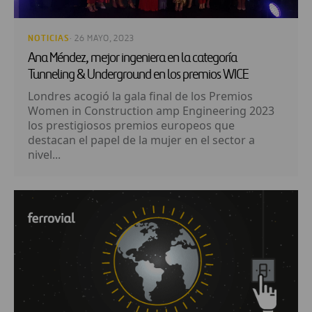
NOTICIAS
· 26 MAYO, 2023
Ana Méndez, mejor ingeniera en la categoría
Tunneling & Underground en los premios WICE
Londres acogió la gala final de los Premios
Women in Construction amp Engineering 2023
los prestigiosos premios europeos que
destacan el papel de la mujer en el sector a
nivel...