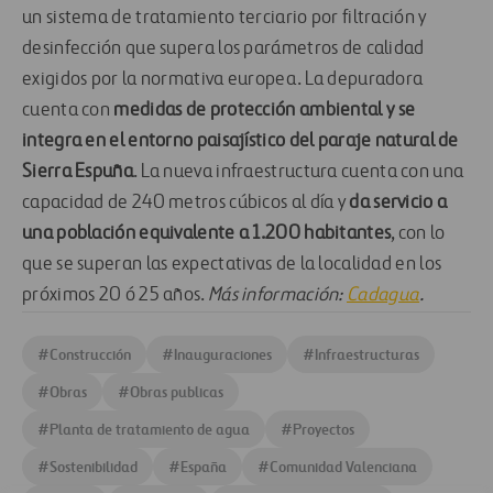
un sistema de tratamiento terciario por filtración y
desinfección que supera los parámetros de calidad
exigidos por la normativa europea. La depuradora
cuenta con
medidas de protección ambiental y se
integra en el entorno paisajístico del paraje natural de
Sierra Espuña
. La nueva infraestructura cuenta con una
capacidad de 240 metros cúbicos al día y
da servicio a
una población equivalente a 1.200 habitantes
, con lo
que se superan las expectativas de la localidad en los
próximos 20 ó 25 años.
Más información:
Cadagua
.
#
Construcción
#
Inauguraciones
#
Infraestructuras
#
Obras
#
Obras publicas
#
Planta de tratamiento de agua
#
Proyectos
#
Sostenibilidad
#
España
#
Comunidad Valenciana