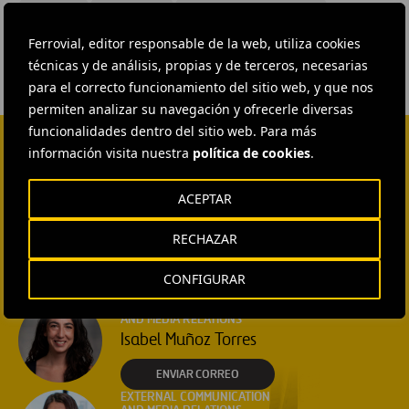
#
Murcia
#
Cadagua
#
Ferrovial Construcción
Ferrovial, editor responsable de la web, utiliza cookies
técnicas y de análisis, propias y de terceros, necesarias
para el correcto funcionamiento del sitio web, y que nos
permiten analizar su navegación y ofrecerle diversas
funcionalidades dentro del sitio web. Para más
información visita nuestra
política de cookies
.
CONTACTA CON NOSOTROS
ACEPTAR
HEAD OF EXTERNAL
COMMUNICATION AND
INSTITUTIONAL RELATIONS
RECHAZAR
Ana García Ruiz
CONFIGURAR
ENVIAR CORREO
EXTERNAL COMMUNICATION
AND MEDIA RELATIONS
Isabel Muñoz Torres
ENVIAR CORREO
EXTERNAL COMMUNICATION