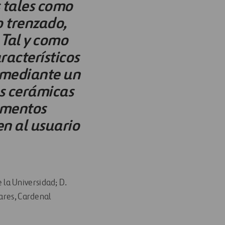
s tales como
o trenzado,
 Tal y como
acterísticos
o mediante un
s cerámicas
ementos
n al usuario
e la Universidad; D.
zares, Cardenal