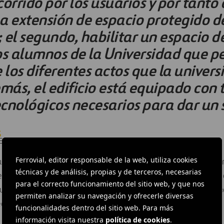
orrido por los usuarios y por tanto
na extensión de espacio protegido de
 el segundo, habilitar un espacio 
os alumnos de la Universidad que pe
 los diferentes actos que la univer
más, el edificio está equipado con 
cnológicos necesarios para dar un s
S
DE LA COMUNIDAD VALENCIANA
Ferrovial, editor responsable de la web, utiliza cookies
a, podrá emplearse para acoger exposiciones y en caso necesar
técnicas y de análisis, propias y de terceros, necesarias
de 550 personas. El rector de la universidad, D. Vicente Navarro
para el correcto funcionamiento del sitio web, y que nos
uevo edificio «facilite la oferta cultural de Alfara del Patriarc
permiten analizar su navegación y ofrecerle diversas
a disponer de las instalaciones.
funcionalidades dentro del sitio web. Para más
información visita nuestra
política de cookies
.