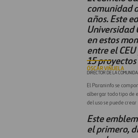
comunidad d
años. Este ed
Universidad 
en estos mom
entre el CEU
15 proyectos 
ÓSCAR VIÑUELA
DIRECTOR DE LA COMUNIDA
El Paraninfo se compone
albergar todo tipo de 
del uso se puede crear
Este emblemá
el primero, d