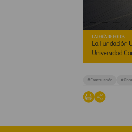
GALERÍA DE FOTOS
La Fundación U
Universidad Car
#
Construcción
#
Obra 