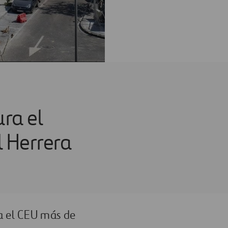
ra el
l Herrera
a el CEU más de