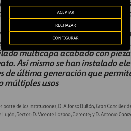
se ha equipado con materiales noble
os de madera y pavimentos de vinil
ACEPTAR
la singularidad de la construcción.
RECHAZAR
ado, uno de los elementos más car
CONFIGURAR
es la fachada, la cual se ha resuelt
ilado multicapa acabado con pieza
ato. Así mismo se han instalado el
s de última generación que permite
io múltiples usos
r parte de las instituciones, D. Alfonso Bullón, Gran Canciller d
e Luján, Rector; D. Vicente Lozano, Gerente; y D. Antonio Cañi