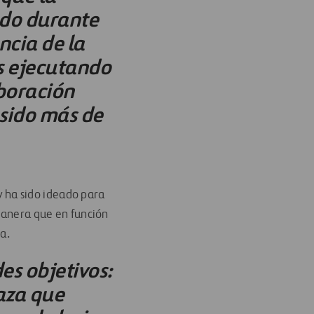
ndo durante
ncia de la
s ejecutando
boración
 sido más de
 y ha sido ideado para
 manera que en función
a.
es objetivos:
laza que