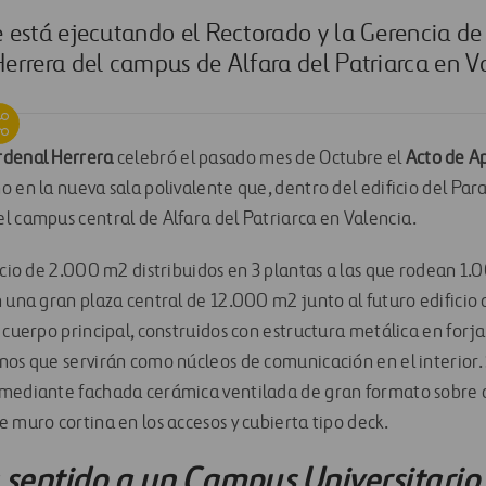
 está ejecutando el Rectorado y la Gerencia de
errera del campus de Alfara del Patriarca en V
rdenal Herrera
celebró el pasado mes de Octubre el
Acto de A
 en la nueva sala polivalente que, dentro del edificio del Par
l campus central de Alfara del Patriarca en Valencia.
ficio de 2.000 m2 distribuidos en 3 plantas a las que rodean 1
 una gran plaza central de 12.000 m2 junto al futuro edificio 
 cuerpo principal, construidos con estructura metálica en forj
nos que servirán como núcleos de comunicación en el interior.
 mediante fachada cerámica ventilada de gran formato sobre
 muro cortina en los accesos y cubierta tipo deck.
a sentido a un Campus Universitario