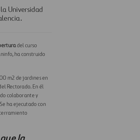
 la Universidad
alencia.
pertura
del curso
aninfo, ha construido
.000 m2 de jardines en
del Rectorado. En él
ado colaborante y
 Se ha ejecutado con
 cerramiento
 que la