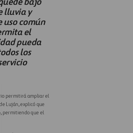
 quede bajo
 lluvia y
de uso común
rmita el
sidad pueda
todos los
ervicio
io permitirá ampliar el
 de Luján, explicó que
a», permitiendo que el