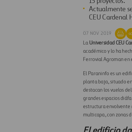
15 proyectos.
Actualmente se
CEU Cardenal H
07 NOV 2019
La
Universidad CEU Ca
académico y lo ha hecho
Ferrovial Agroman en e
El Paraninfo es un edi
planta baja, situado en
destacan los vuelos del
grandes espacios diáfa
estructura envolvente
multicapa, con zonas de
El edificio d