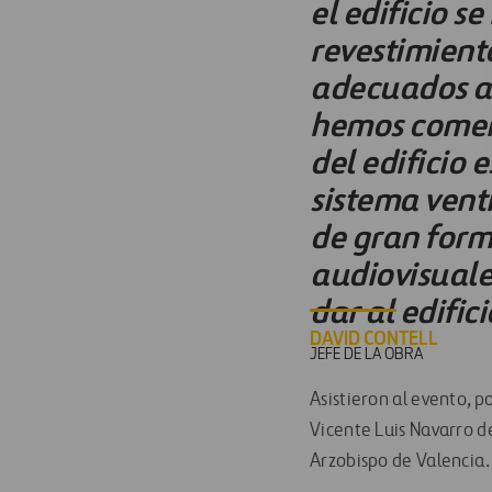
el edificio 
revestimient
adecuados a 
hemos coment
del edificio 
sistema vent
de gran form
audiovisuale
dar al edific
DAVID CONTELL
JEFE DE LA OBRA
Asistieron al evento, po
Vicente Luis Navarro d
Arzobispo de Valencia.