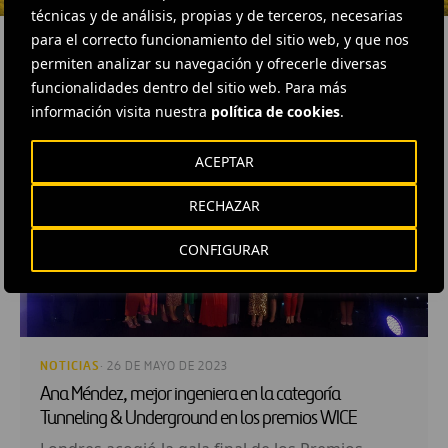
técnicas y de análisis, propias y de terceros, necesarias
para el correcto funcionamiento del sitio web, y que nos
permiten analizar su navegación y ofrecerle diversas
funcionalidades dentro del sitio web. Para más
RELACIONADOS
información visita nuestra
política de cookies
.
ACEPTAR
RECHAZAR
CONFIGURAR
NOTICIAS
· 26 DE MAYO DE 2023
Ana Méndez, mejor ingeniera en la categoría
Tunneling & Underground en los premios WICE