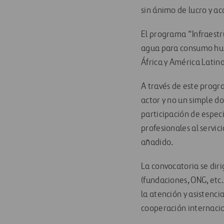
sin ánimo de lucro y ac
El programa “Infraestr
agua para consumo huma
África y América Latina
A través de este progr
actor y no un simple d
participación de especi
profesionales al servi
añadido.
La convocatoria se diri
(fundaciones, ONG, etc.
la atención y asistenci
cooperación internacio