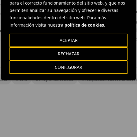
para el correcto funcionamiento del sitio web, y que nos
nvocatoria, a lo largo de estos años se han ejecutado o están 
permiten analizar su navegación y ofrecerle diversas
 se ha suministrado agua potable y/o saneamiento a más de 1
funcionalidades dentro del sitio web. Para más
Infraestructuras Sociales da la oportunidad a los trabajadores
información visita nuestra
política de cookies
.
do, siendo ya 69 los empleados de Ferrovial los que han apoyad
ancias de dos semanas en países como Colombia, Etiopía, Méxic
ACEPTAR
RECHAZAR
CONFIGURAR
turas
#
ONG
#
Programas sociales
#
Responsabilidad social corpo