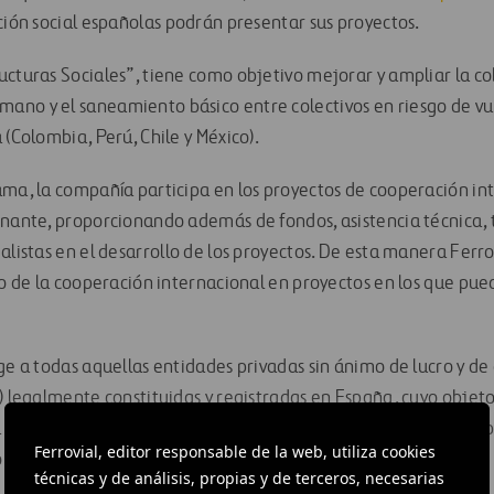
ción social españolas podrán presentar sus proyectos.
ucturas Sociales”, tiene como objetivo mejorar y ampliar la co
no y el saneamiento básico entre colectivos en riesgo de vul
 (Colombia, Perú, Chile y México).
ama, la compañía participa en los proyectos de cooperación i
onante, proporcionando además de fondos, asistencia técnica, t
alistas en el desarrollo de los proyectos. De esta manera Ferro
cio de la cooperación internacional en proyectos en los que pu
ge a todas aquellas entidades privadas sin ánimo de lucro y de 
) legalmente constituidas y registradas en España, cuyo objeto
a personas en riesgo de vulnerabilidad social, y que lleven a ca
Ferrovial, editor responsable de la web, utiliza cookies
nal.
técnicas y de análisis, propias y de terceros, necesarias