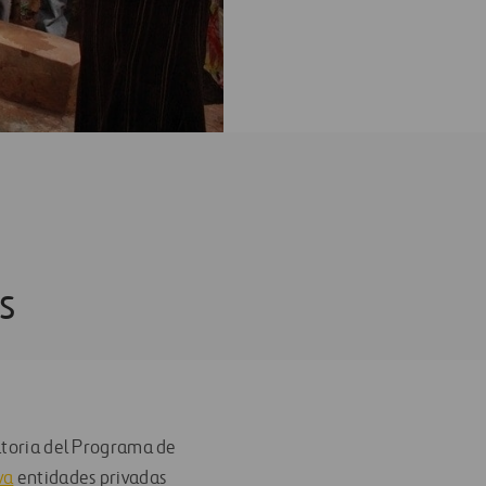
s
catoria del Programa de
va
entidades privadas