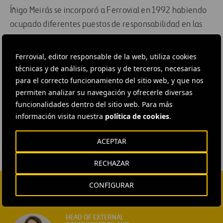
Íñigo Meirás se incorporó a Ferrovial en 1992 habiendo
ocupado diferentes puestos de responsabilidad en las
divisiones de Autopistas, Servicios y Aeropuertos hasta
su nombramiento como consejero delegado en 2009.
Ferrovial, editor responsable de la web, utiliza cookies
técnicas y de análisis, propias y de terceros, necesarias
#
Cultura empresarial
#
Estrategia empresarial
para el correcto funcionamiento del sitio web, y que nos
permiten analizar su navegación y ofrecerle diversas
#
Gestión
#
Personas y equipo
#
Recursos humanos
funcionalidades dentro del sitio web. Para más
#
Talento
#
Ferrovial
información visita nuestra
política de cookies
.
ACEPTAR
RECHAZAR
CONFIGURAR
CONTACTA CON NOSOTROS
HEAD OF EXTERNAL