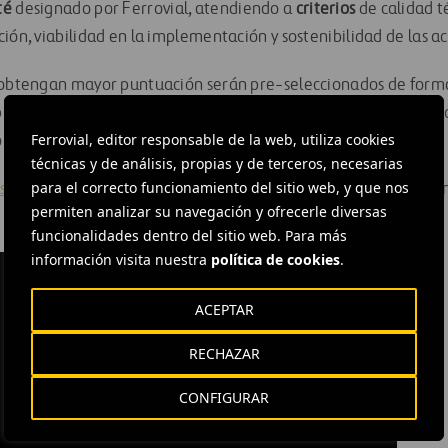
té
designado por Ferrovial, atendiendo a
criterios
de calidad t
ión, viabilidad en la implementación y sostenibilidad de las a
e obtengan mayor puntuación serán pre-seleccionados de form
propuestas a financiar. Para ello, se habilitará un microsite a t
Ferrovial, editor responsable de la web, utiliza cookies
o mínimo de dos semanas, una única vez y de forma anónima.
técnicas y de análisis, propias y de terceros, necesarias
para el correcto funcionamiento del sitio web, y que nos
s bases de la convocatoria
, las
instrucciones
para la cumplimen
permiten analizar su navegación y ofrecerle diversas
funcionalidades dentro del sitio web. Para más
información visita nuestra
política de cookies
.
ACEPTAR
RECHAZAR
CONFIGURAR