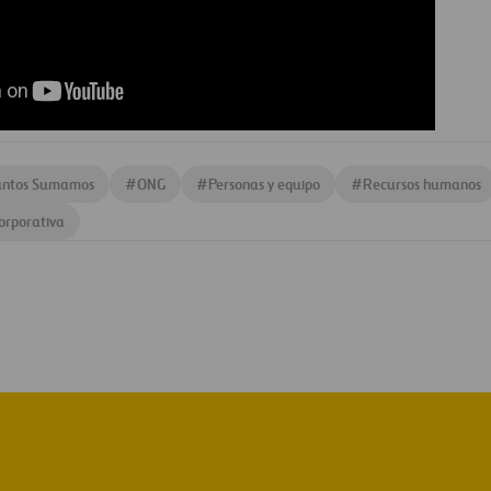
untos Sumamos
#
ONG
#
Personas y equipo
#
Recursos humanos
corporativa