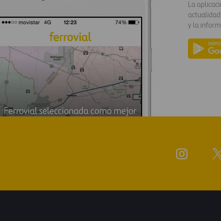
La aplicac
actualidad
y la inform