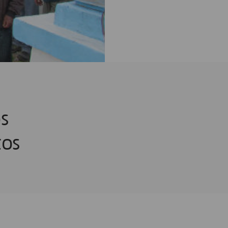
s
tos