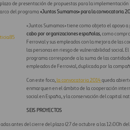
l plazo de presentación de propuestas para la implementación
 marco del programa
«Juntos Sumamos» para la convocatoria 2
«Juntos Sumamos» tiene como objeto el apoyo a
cabo por organizaciones españolas
, como compr
Ferrovial y sus empleados con la mejora de las co
las personas en riesgo de vulnerabilidad social. E
programa corresponde a la suma de las cantidade
empleados de Ferrovial, duplicada por la compañ
Con este foco,
la convocatoria 2014
queda abierta
enmarquen en el ámbito de la cooperación intern
social en España, y la conservación del capital nat
SEIS PROYECTOS
adas antes del cierre del plazo (27 de octubre a las 12:00h del