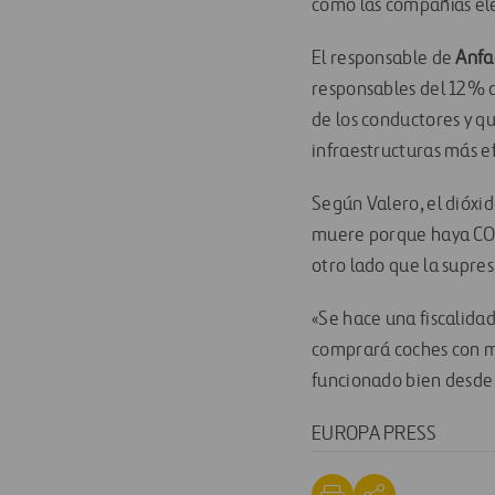
como las compañías elé
El responsable de
Anfa
responsables del 12% d
de los conductores y q
infraestructuras más ef
Según Valero, el dióxi
muere porque haya CO2 
otro lado que la supre
«Se hace una fiscalida
comprará coches con m
funcionado bien desde 
EUROPA PRESS