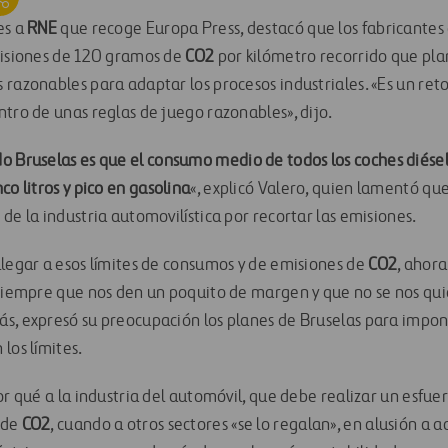
es a
RNE
que recoge Europa Press, destacó que los fabricantes 
misiones de 120 gramos de
CO2
por kilómetro recorrido que pla
 razonables para adaptar los procesos industriales. «Es un re
ntro de unas reglas de juego razonables», dijo.
 Bruselas es que el consumo medio de todos los coches diésel 
co litros y pico en gasolina
«, explicó Valero, quien lamentó qu
de la industria automovilística por recortar las emisiones.
llegar a esos límites de consumos y de emisiones de
CO2
, ahor
 siempre que nos den un poquito de margen y que no se nos qui
s, expresó su preocupación los planes de Bruselas para impon
los límites.
or qué a la industria del automóvil, que debe realizar un esfuer
 de
CO2
, cuando a otros sectores «se lo regalan», en alusión a 