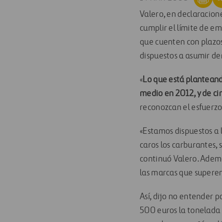
Valero, en declaracion
cumplir el límite de e
que cuenten con plazos
dispuestos a asumir de
«
Lo que está planteando
medio en 2012, y de cin
reconozcan el esfuerzo 
«Estamos dispuestos a 
caros los carburantes,
continuó Valero. Ademá
las marcas que superen 
Así, dijo no entender p
500 euros la tonelada