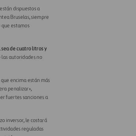
están dispuestos a
ntea Bruselas, siempre
to que estamos
sea de cuatro litros y
e las autoridades no
a que encima están más
era penalizar»,
er fuertes sanciones a
zo inversor, le costará
actividades reguladas