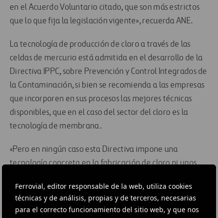
en el Acuerdo Voluntario citado, que son más estrictos
que lo que fija la legislación vigente», recuerda ANE.
La tecnología de producción de cloro a través de las
celdas de mercurio está admitida en el desarrollo de la
Directiva IPPC, sobre Prevención y Control Integrados de
la Contaminación, si bien se recomienda a las empresas
que incorporen en sus procesos las mejores técnicas
disponibles, que en el caso del sector del cloro es la
tecnología de membrana.
«Pero en ningún caso esta Directiva impone una
tecnología concreta en la fabricación de cloro ni unos
límites de emisión de mercurio determinados», recuerda
Ferrovial, editor responsable de la web, utiliza cookies
el sector. «Lo único que establece es la obligación de que
técnicas y de análisis, propias y de terceros, necesarias
las plantas dispongan de la Autorización Ambiental
para el correcto funcionamiento del sitio web, y que nos
Integrada», agrega ANE.