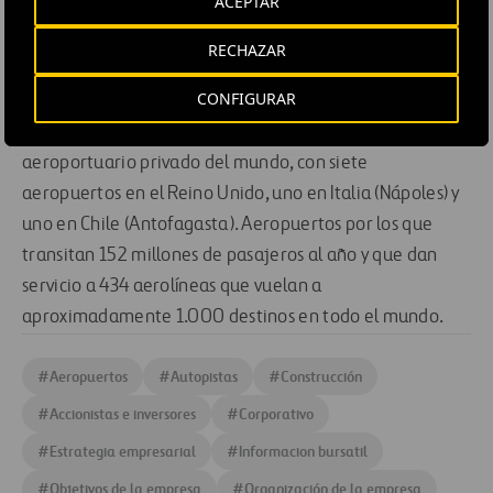
ACEPTAR
Grecia y Chile. En total, Cintra gestiona 2.841 kilómetros
de autopistas con un periodo medio de la concesión de
RECHAZAR
70 años.
CONFIGURAR
Ferrovial Aeropuertos
: Ferrovial es el primer operador
aeroportuario privado del mundo, con siete
aeropuertos en el Reino Unido, uno en Italia (Nápoles) y
uno en Chile (Antofagasta). Aeropuertos por los que
transitan 152 millones de pasajeros al año y que dan
servicio a 434 aerolíneas que vuelan a
aproximadamente 1.000 destinos en todo el mundo.
#
Aeropuertos
#
Autopistas
#
Construcción
#
Accionistas e inversores
#
Corporativo
#
Estrategia empresarial
#
Informacion bursatil
#
Objetivos de la empresa
#
Organización de la empresa