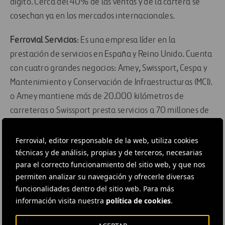
dígito. Cerca del 40% de las ventas y de la cartera se
cosechan ya en los mercados internacionales.
Ferrovial Servicios
: Es una empresa líder en la
prestación de servicios en España y Reino Unido. Cuenta
con cuatro grandes negocios: Amey, Swissport, Cespa y
Mantenimiento y Conservación de Infraestructuras (MCI).
o Amey mantiene más de 20.000 kilómetros de
carreteras o Swissport presta servicios a 70 millones de
pasajeros en todo el mundo o Cespa recicla los residuos
de más de 6 millones de personas o MCI mantiene cerca
Ferrovial, editor responsable de la web, utiliza cookies
técnicas y de análisis, propias y de terceros, necesarias
de 3.000 edificios y 6.000 Kilómetros de carreteras.
para el correcto funcionamiento del sitio web, y que nos
permiten analizar su navegación y ofrecerle diversas
Cintra
: La compañía cuenta con aproximadamente
funcionalidades dentro del sitio web. Para más
16.000 millones de euros en activos consolidados y una
información visita nuestra
política de cookies
.
cartera de 23 concesiones repartidas entre España,
Canadá, Polonia, Estados Unidos, Portugal, Irlanda,