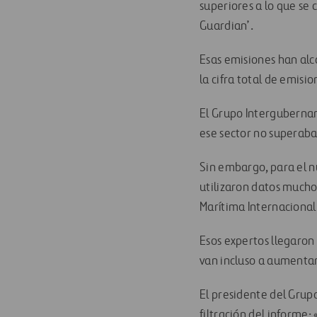
superiores a lo que se 
Guardian’.
Esas emisiones han alc
la cifra total de emisi
El Grupo Intergubernam
ese sector no superaba
Sin embargo, para el nu
utilizaron datos mucho
Marítima Internacional
Esos expertos llegaron 
van incluso a aumentar
El presidente del Grup
filtración del informe: