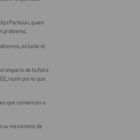
dijo Pachauri, quien
del problema.
biernos, incluido el
l impacto de la flota
O2, razón por lo que
para que comiencen a
en su mecanismo de