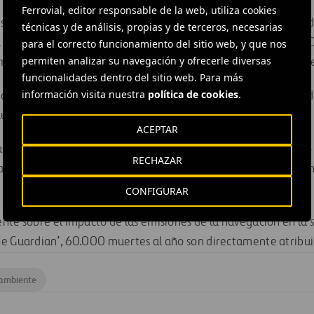
Ferrovial, editor responsable de la web, utiliza cookies
s sobre las emisiones de la flota mercante se basaban sobre to
técnicas y de análisis, propias y de terceros, necesarias
or los armadores mientras que para el último estudio de la O
para el correcto funcionamiento del sitio web, y que nos
permiten analizar su navegación y ofrecerle diversas
mo el tamaño de los motores de los buques y el tiempo de nav
funcionalidades dentro del sitio web. Para más
información visita nuestra
política de cookies
.
ndica asimismo que otros contaminantes procedentes de la ind
ún mayor que las emisiones de CO2.
ACEPTAR
as y de hollín, que contribuyen al cáncer de pulmón, a todo tip
RECHAZAR
 a la lluvia ácida, se calcula que aumentarán más de un 30% e
CONFIGURAR
nte sobre el impacto de las emisiones de la navegación en la s
e Guardian’, 60.000 muertes al año son directamente atribuib
 ambiente