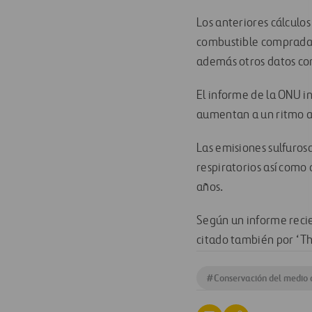
Los anteriores cálculo
combustible comprada p
además otros datos co
El informe de la ONU i
aumentan a un ritmo a
Las emisiones sulfuros
respiratorios así como
años.
Según un informe recie
citado también por ‘Th
#
Conservación del medio