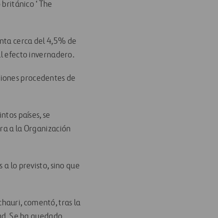
o británico ‘The
enta cerca del 4,5% de
al efecto invernadero.
siones procedentes de
ntos países, se
era a la Organización
 a lo previsto, sino que
hauri, comentó, tras la
dad. Se ha quedado