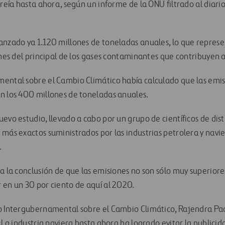
creía hasta ahora, según un informe de la ONU filtrado al diari
anzado ya 1.120 millones de toneladas anuales, lo que repres
ones del principal de los gases contaminantes que contribuyen 
ental sobre el Cambio Climático había calculado que las emi
n los 400 millones de toneladas anuales.
evo estudio, llevado a cabo por un grupo de científicos de disti
 más exactos suministrados por las industrias petrolera y navi
.
a la conclusión de que las emisiones no son sólo muy superiores
 en un 30 por ciento de aquí al 2020.
o Intergubernamental sobre el Cambio Climático, Rajendra Pac
 «La industria naviera hasta ahora ha logrado evitar la publici