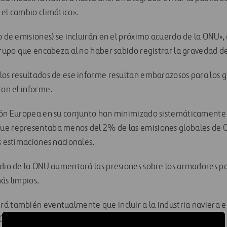
 el cambio climático».
o de emisiones) se incluirán en el próximo acuerdo de la ONU», 
 grupo que encabeza al no haber sabido registrar la gravedad 
los resultados de ese informe resultan embarazosos para los go
ron el informe.
ión Europea en su conjunto han minimizado sistemáticamente e
ue representaba menos del 2% de las emisiones globales de C
s estimaciones nacionales.
udio de la ONU aumentará las presiones sobre los armadores 
ás limpios.
rá también eventualmente que incluir a la industria naviera 
 CO2.