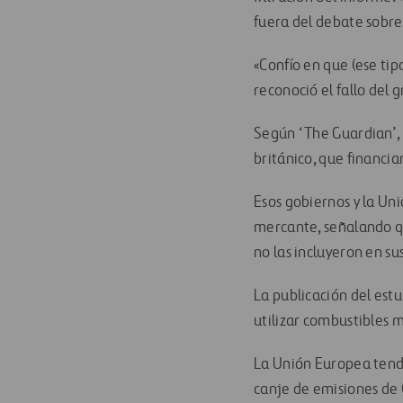
fuera del debate sobre
«Confío en que (ese tip
reconoció el fallo del
Según ‘The Guardian’, 
británico, que financia
Esos gobiernos y la Un
mercante, señalando q
no las incluyeron en su
La publicación del est
utilizar combustibles m
La Unión Europea tend
canje de emisiones de