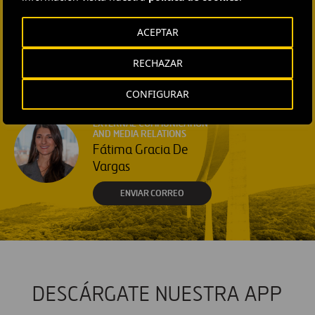
Ana García Ruiz
ACEPTAR
ENVIAR CORREO
EXTERNAL COMMUNICATION
RECHAZAR
AND MEDIA RELATIONS
Isabel Muñoz Torres
CONFIGURAR
ENVIAR CORREO
EXTERNAL COMMUNICATION
AND MEDIA RELATIONS
Fátima Gracia De
Vargas
ENVIAR CORREO
DESCÁRGATE NUESTRA APP