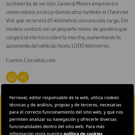
sus baterías de ion litio. General Motors empezará a
comercializar en los próximos años también el Chevrolet
Volt que recorrerá 65 kilómetros con una sola carga. Ete
modelo contará con un pequeño motor de gasolina que
cargará al eléctrico sobre la marcha, aumentando la
autonomía del vehículo hasta 1.000 kilómetros.
Fuente: Cincodias.com
Ferrovial, editor responsable de la web, utiliza cookies
técnicas y de análisis, propias y de terceros, necesarias
para el correcto funcionamiento del sitio web, y que nos
CONTACTA CON NOSOTROS
permiten analizar su navegación y ofrecerle diversas
HEAD OF EXTERNAL
funcionalidades dentro del sitio web. Para más
COMMUNICATION AND
INSTITUTIONAL RELATIONS
información visita nuestra
política de cookies
.