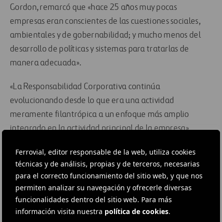
Gordon, remarcó que «hace 25 años muy pocas
empresas eran conscientes de las cuestiones sociales,
ambientales y de gobernabilidad; y mucho menos del
desarrollo de políticas y sistemas para tratarlas de
manera adecuada».
«La Responsabilidad Corporativa continúa
evolucionando desde lo que era una actividad
meramente filantrópica a un enfoque más amplio
integrado en la actividad principal de la empresa»,
añadió.
Ferrovial, editor responsable de la web, utiliza cookies
técnicas y de análisis, propias y de terceros, necesarias
Por su parte, el director ejecutivo de EIRIS, Peter
para el correcto funcionamiento del sitio web, y que nos
Webster, recordó que «los inversores están preocupados
permiten analizar su navegación y ofrecerle diversas
por el coste potencial de invertir en empresas
funcionalidades dentro del sitio web. Para más
irresponsables e insostenibles». «Cada vez más,
información visita nuestra
política de cookies
.
favorecen a aquellas empresas que están respondiendo