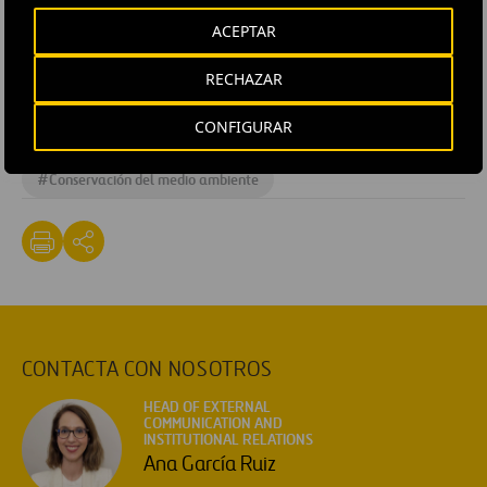
bien a los retos sociales, ambientales y de gobierno
ACEPTAR
corporativo con los que se enfrentan, cada uno de los
RECHAZAR
cuales puede afectar al valor del accionista si no se trata
adecuadamente», enfatizó.
CONFIGURAR
#
Conservación del medio ambiente
CONTACTA CON NOSOTROS
HEAD OF EXTERNAL
COMMUNICATION AND
INSTITUTIONAL RELATIONS
Ana García Ruiz