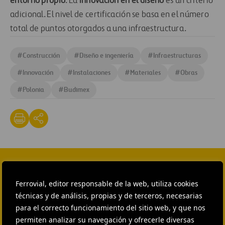
entorno propio
. La
innovación en el diseño
es un criterio
adicional. El nivel de certificación se basa en el número
total de puntos otorgados a una infraestructura.
#
Construcción
#
Diseño e ingeniería
#
Infraestructuras
#
Innovación
#
Instalaciones
#
Materiales
#
Obras
#
Polonia
#
Budimex
CONTACTA CON NOSOTROS
Ferrovial, editor responsable de la web, utiliza cookies
HEAD OF EXTERNAL
técnicas y de análisis, propias y de terceros, necesarias
COMMUNICATION AND
para el correcto funcionamiento del sitio web, y que nos
INSTITUTIONAL RELATIONS
permiten analizar su navegación y ofrecerle diversas
Ana García Ruiz