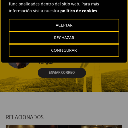
funcionalidades dentro del sitio web. Para más
ENVIAR CORREO
información visita nuestra
política de cookies
.
EXTERNAL COMMUNICATION
AND MEDIA RELATIONS
ACEPTAR
Isabel Muñoz Torres
ENVIAR CORREO
RECHAZAR
EXTERNAL COMMUNICATION
AND MEDIA RELATIONS
CONFIGURAR
Fátima Gracia De
Vargas
ENVIAR CORREO
RELACIONADOS