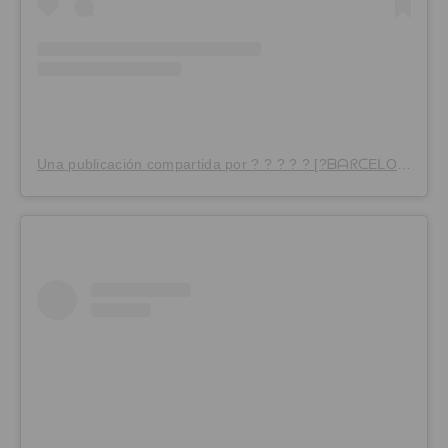
Una publicación compartida por ? ? ? ? ? [?ᗷᗩᖇᑕEᒪOᑎᗩ ] (@mabelcf_)