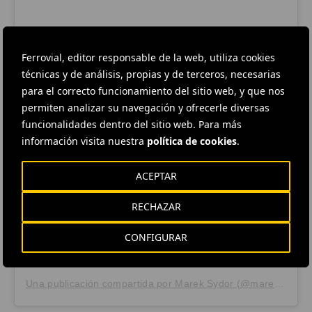
Ferrovial, editor responsable de la web, utiliza cookies
técnicas y de análisis, propias y de terceros, necesarias
para el correcto funcionamiento del sitio web, y que nos
Ver esta publicación en Instagram
permiten analizar su navegación y ofrecerle diversas
funcionalidades dentro del sitio web. Para más
información visita nuestra
política de cookies
.
ACEPTAR
RECHAZAR
CONFIGURAR
Una publicación compartida por Marek Sydor (@marek_sydor)