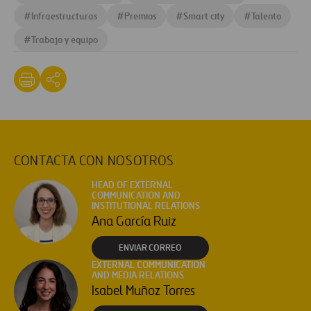
#
Infraestructuras
#
Premios
#
Smart city
#
Talento
#
Trabajo y equipo
CONTACTA CON NOSOTROS
HEAD OF EXTERNAL
COMMUNICATION AND
INSTITUTIONAL RELATIONS
Ana García Ruiz
ENVIAR CORREO
EXTERNAL COMMUNICATION
AND MEDIA RELATIONS
Isabel Muñoz Torres