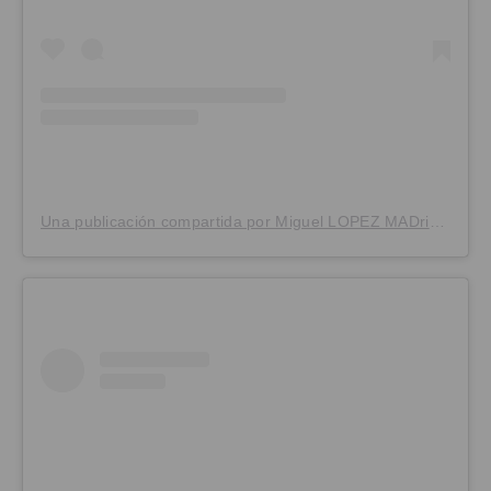
Una publicación compartida por Miguel LOPEZ MADrid (@mlopezmad)