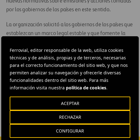
nuevas normativas sobre emisiones y acciones tomadas
por los gobiernos de los países en este sentido.
La organización solicitó a los gobiernos de los países que
establezcan un marco legal estable y que fomente la
confianza de las marcas para poner en marcha planes e
Ferrovial, editor responsable de la web, utiliza cookies
inversiones a largo plazo para mejorar la eficiencia en
técnicas y de análisis, propias y de terceros, necesarias
el consumo de combustible. OICA señaló que estas
para el correcto funcionamiento del sitio web, y que nos
medidas asegurarían la renovación del actual parque de
permiten analizar su navegación y ofrecerle diversas
automóviles por uno más moderno, seguro y respetuoso
funcionalidades dentro del sitio web. Para más
con el medio ambiente.
información visita nuestra
política de cookies
.
EUROPA PRESS Madrid
ACEPTAR
RECHAZAR
CONFIGURAR