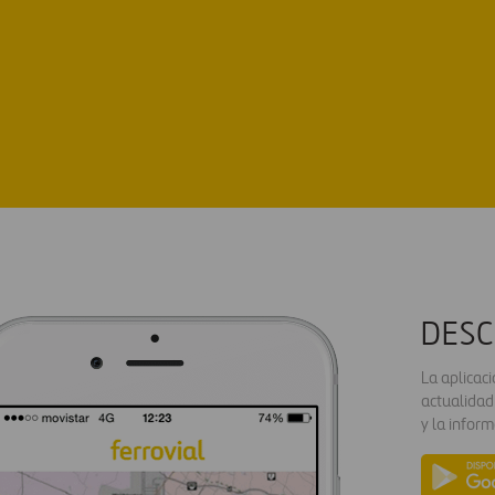
DESC
La aplicac
actualidad
y la inform