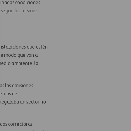
rminadas condiciones
, según las mismas
instalaciones que estén
 de modo que van a
medio ambiente, la
as las emisiones
blemas de
 regulaba un sector no
idas correctoras