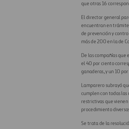
que otras 16 correspond
El director general pa
encuentran en trámite 
de prevención y contro
más de 200 en la de Ca
De las compañías que e
el 40 por ciento corres
ganaderas, y un 10 por
Lamparero subrayó que 
cumplen con todas las 
restrictivas que vienen
procedimiento diversas
Se trata de la resoluci