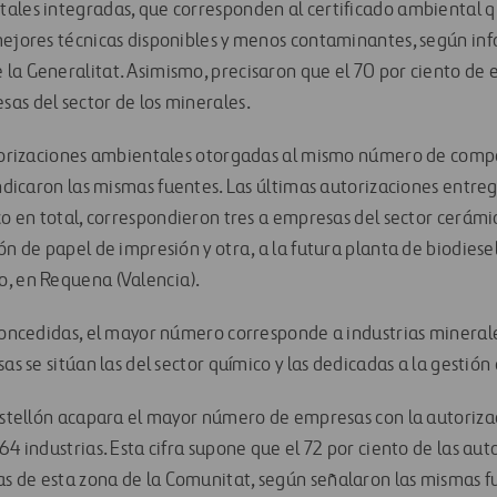
ales integradas, que corresponden al certificado ambiental q
mejores técnicas disponibles y menos contaminantes, según in
a Generalitat. Asimismo, precisaron que el 70 por ciento de es
as del sector de los minerales.
utorizaciones ambientales otorgadas al mismo número de comp
indicaron las mismas fuentes. Las últimas autorizaciones entre
nco en total, correspondieron tres a empresas del sector cerám
ón de papel de impresión y otra, a la futura planta de biodiesel
, en Requena (Valencia).
 concedidas, el mayor número corresponde a industrias minerale
as se sitúan las del sector químico y las dedicadas a la gestión
Castellón acapara el mayor número de empresas con la autoriz
64 industrias. Esta cifra supone que el 72 por ciento de las au
s de esta zona de la Comunitat, según señalaron las mismas 