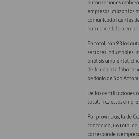
autorizaciones ambient
empresas utilizan las 
comunicado fuentes de l
han concedido a empres
En total, son 93 las a
sectores industriales, 
análisis ambiental, ci
dedicada a la fabricaci
pedanía de San Antonio
De las certificaciones
total. Tras estas empres
Por provincias, la de 
concedida, un total de 
corresponde a empresa