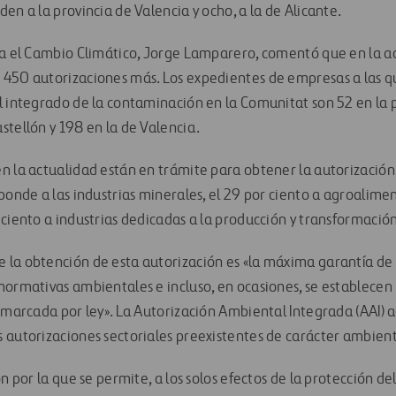
en a la provincia de Valencia y ocho, a la de Alicante.
ra el Cambio Climático, Jorge Lamparero, comentó que en la a
450 autorizaciones más. Los expedientes de empresas a las q
l integrado de la contaminación en la Comunitat son 52 en la p
stellón y 198 en la de Valencia.
n la actualidad están en trámite para obtener la autorizació
ponde a las industrias minerales, el 29 por ciento a agroalime
 ciento a industrias dedicadas a la producción y transformació
la obtención de esta autorización es «la máxima garantía de
normativas ambientales e incluso, en ocasiones, se establece
 marcada por ley». La Autorización Ambiental Integrada (AAI) a
 autorizaciones sectoriales preexistentes de carácter ambient
ón por la que se permite, a los solos efectos de la protección 