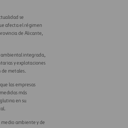
ctualidad se
ue afecta el régimen
rovincia de Alicante,
n ambiental integrada,
ntarias y explotaciones
n de metales.
 que las empresas
n medidas más
glutina en su
al.
del medio ambiente y de