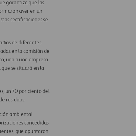
ue garantiza que las
formaron ayer en un
tas certificaciones se
añías de diferentes
gadas en la comisión de
ico, una a una empresa
 que se situará en la
s, un 70 por ciento del
 de residuos.
ación ambiental
torizaciones concedidas
fuentes, que apuntaron