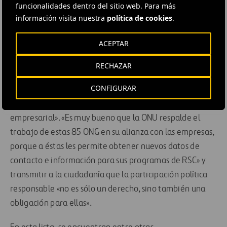
funcionalidades dentro del sitio web. Para más
gran incentivo» para su trabajo, dentro de la actividad
información visita nuestra
política de cookies
.
corporativa que realizan. A su juicio, el sector privado
puede enseñarles mucho, sobre todo a la hora de
ACEPTAR
diseñar su gestión de cuentas y del trabajo que realizan
con cada uno de los sectores sociales a los que apoyan.
RECHAZAR
CONFIGURAR
Para todas ellas, ser seleccionada para esta Guía es «una
puerta abierta más para la responsabilidad social
empresarial». «Es muy bueno que la ONU respalde el
trabajo de estas 85 ONG en su alianza con las empresas,
porque a éstas les permite obtener nuevos datos de
contacto e información para sus programas de RSC» y
transmitir a la ciudadanía que la participación política
responsable «no es sólo un derecho, sino también una
obligación para ellas».