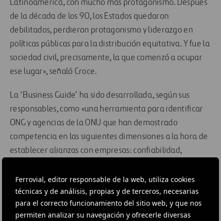
Latinoamérica, con mucho más protagonismo. Después
de la década de los 90, los Estados quedaron
debilitados, perdieron protagonismo y liderazgo en
políticas públicas para la distribución equitativa. Y fue la
sociedad civil, precisamente, la que comenzó a ocupar
ese lugar», señaló Croce.
La ‘Business Guide’ ha sido desarrollada, según sus
responsables, como «una herramienta para identificar
ONG y agencias de la ONU que han demostrado
competencia en las siguientes dimensiones a la hora de
establecer alianzas con empresas: confiabilidad,
adaptabilidad, capacidad de ejecución y comunicación».
Ferrovial, editor responsable de la web, utiliza cookies
La gran mayoría de las ONG seleccionadas coinciden en
técnicas y de análisis, propias y de terceros, necesarias
destacar que su inclusión en esta Guía, que cuenta con
para el correcto funcionamiento del sitio web, y que nos
permiten analizar su navegación y ofrecerle diversas
el apoyo del Pacto Mundial de Naciones Unidas, es «un