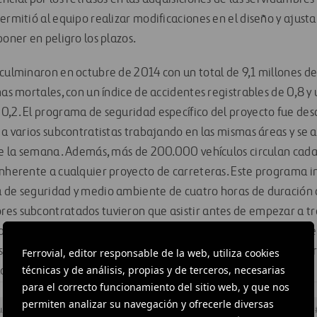
ermitió al equipo realizar modificaciones en el diseño y ajustar
poner en peligro los plazos.
 culminaron en octubre de 2014 con un total de 9,1 millones d
mas mortales, con un índice de accidentes registrables de 0,8 y
0,2. El programa de seguridad específico del proyecto fue des
 a varios subcontratistas trabajando en las mismas áreas y se a
de la semana. Además, más de 200.000 vehículos circulan cada d
inherente a cualquier proyecto de carreteras. Este programa in
 de seguridad y medio ambiente de cuatro horas de duración a
es subcontratados tuvieron que asistir antes de empezar a tr
pecíficamente de los peligros del tráfico y de cómo trabajar 
s medidas de seguridad incluyeron charlas semanales de segur
Ferrovial, editor responsable de la web, utiliza cookies
técnicas y de análisis, propias y de terceros, necesarias
 para todos los empleados y los supervisores.
para el correcto funcionamiento del sitio web, y que nos
permiten analizar su navegación y ofrecerle diversas
ucción
#
Carreteras
#
Diseño e ingeniería
#
Infraestructuras