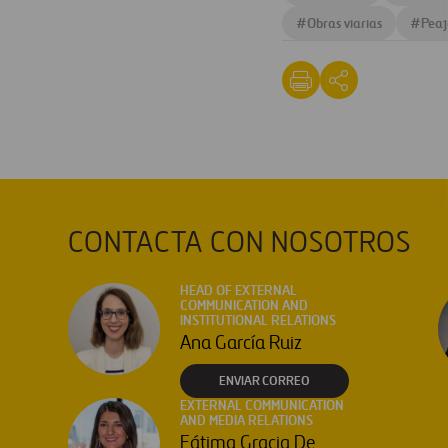
#
Obras viarias
#
Peaj
CONTACTA CON NOSOTROS
HEAD OF EXTERNAL
COMMUNICATION AND
INSTITUTIONAL RELATIONS
Ana García Ruiz
ENVIAR CORREO
EXTERNAL COMMUNICATION
AND MEDIA RELATIONS
Fátima Gracia De