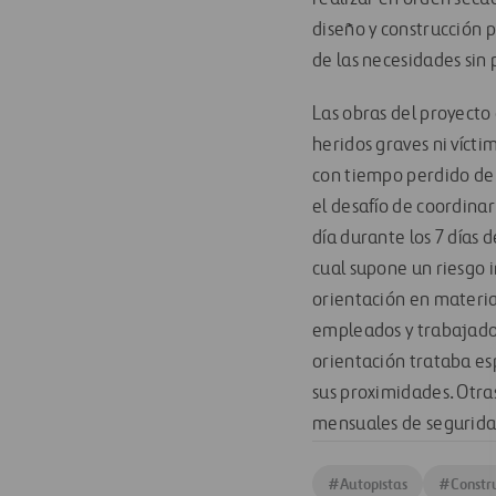
diseño y construcción p
de las necesidades sin 
Las obras del proyecto
heridos graves ni vícti
con tiempo perdido de 
el desafío de coordinar
día durante los 7 días 
cual supone un riesgo 
orientación en materia
empleados y trabajador
orientación trataba es
sus proximidades. Otra
mensuales de seguridad
#
Autopistas
#
Constr