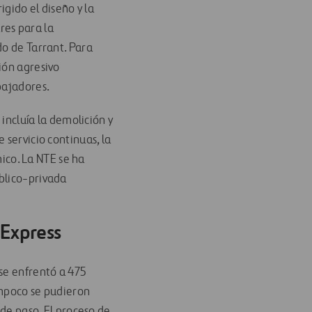
gido el diseño y la
res para la
do de Tarrant. Para
ión agresivo
bajadores.
 incluía la demolición y
 servicio continuas, la
mico. La NTE se ha
blico-privada
 Express
 se enfrentó a 475
tampoco se pudieron
 de paso. El proceso de