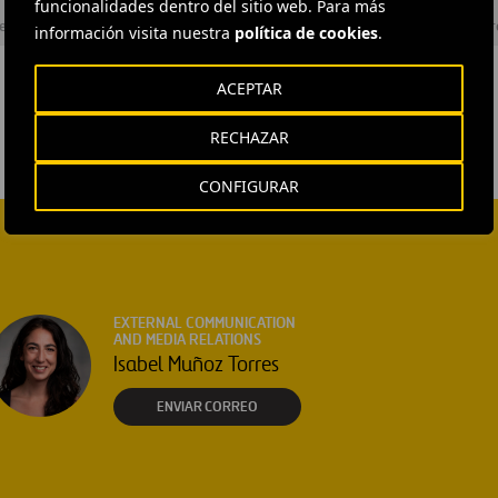
funcionalidades dentro del sitio web. Para más
es
#
Proyectos
#
Estados Unidos
#
Texas
#
North Tarrant Expr
información visita nuestra
política de cookies
.
ACEPTAR
RECHAZAR
CONFIGURAR
EXTERNAL COMMUNICATION
AND MEDIA RELATIONS
Isabel Muñoz Torres
ENVIAR CORREO