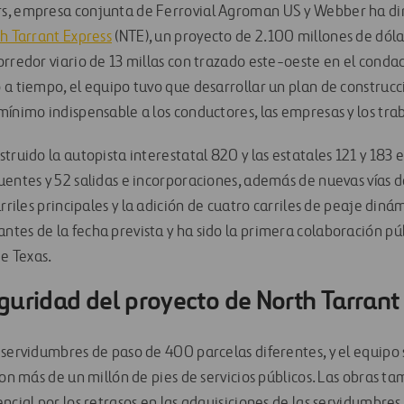
, empresa conjunta de Ferrovial Agroman US y Webber ha diri
h Tarrant Express
(NTE), un proyecto de 2.100 millones de dóla
orredor viario de 13 millas con trazado este-oeste en el conda
 a tiempo, el equipo tuvo que desarrollar un plan de construcc
mínimo indispensable a los conductores, las empresas y los tra
truido la autopista interestatal 820 y las estatales 121 y 183 e
entes y 52 salidas e incorporaciones, además de nuevas vías de
arriles principales y la adición de cuatro carriles de peaje diná
tes de la fecha prevista y ha sido la primera colaboración pú
de Texas.
guridad del proyecto de North Tarrant
 servidumbres de paso de 400 parcelas diferentes, y el equipo
con más de un millón de pies de servicios públicos. Las obras 
ncial por los retrasos en las adquisiciones de las servidumbres