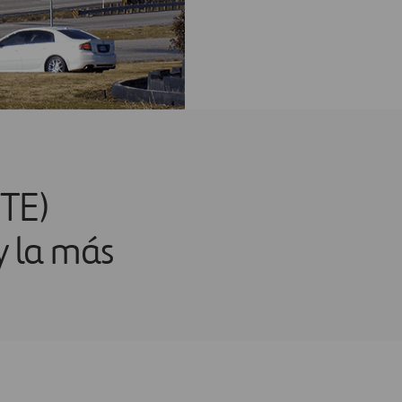
NTE)
y la más