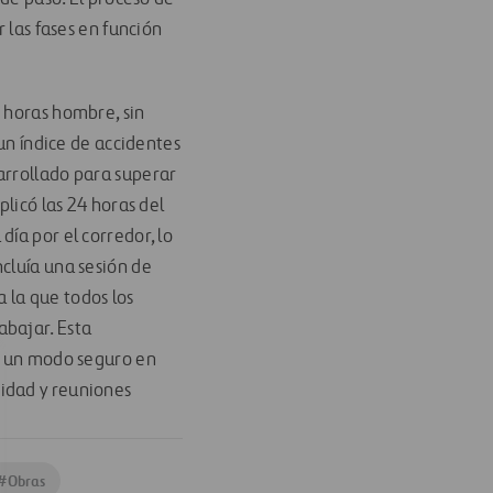
 las fases en función
e horas hombre, sin
 un índice de accidentes
arrollado para superar
plicó las 24 horas del
ía por el corredor, lo
cluía una sesión de
 la que todos los
abajar. Esta
de un modo seguro en
idad y reuniones
#
Obras