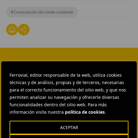
#
Conservación del medio ambiente
CONTACTA CON NOSOTROS
Ferrovial, editor responsable de la web, utiliza cookies
HEAD OF EXTERNAL
COMMUNICATION AND
técnicas y de análisis, propias y de terceros, necesarias
INSTITUTIONAL RELATIONS
para el correcto funcionamiento del sitio web, y que nos
Ana García Ruiz
permiten analizar su navegación y ofrecerle diversas
funcionalidades dentro del sitio web. Para más
ENVIAR CORREO
información visita nuestra
política de cookies
.
EXTERNAL COMMUNICATION
AND MEDIA RELATIONS
Isabel Muñoz Torres
ACEPTAR
ENVIAR CORREO