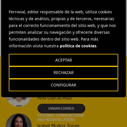
#
Corporativo
#
Estrategia empresarial
#
Inauguraciones
Ferrovial, editor responsable de la web, utiliza cookies
#
Objetivos de la empresa
#
Oficinas
#
Estados Unidos
técnicas y de análisis, propias y de terceros, necesarias
#
Texas
#
Webber
para el correcto funcionamiento del sitio web, y que nos
permiten analizar su navegación y ofrecerle diversas
funcionalidades dentro del sitio web. Para más
información visita nuestra
política de cookies
.
ACEPTAR
RECHAZAR
CONTACTA CON NOSOTROS
HEAD OF EXTERNAL
CONFIGURAR
COMMUNICATION AND
INSTITUTIONAL RELATIONS
Ana García Ruiz
ENVIAR CORREO
EXTERNAL COMMUNICATION
AND MEDIA RELATIONS
Isabel Muñoz Torres