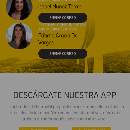
AND MEDIA RELATIONS
Isabel Muñoz Torres
ENVIAR CORREO
EXTERNAL COMMUNICATION
AND MEDIA RELATIONS
Fátima Gracia De
Vargas
ENVIAR CORREO
DESCÁRGATE NUESTRA APP
La aplicación de Ferrovial proporciona acceso inmediato a toda la
actualidad de la compañía: contenidos informativos, ofertas de
trabajo y la información básica para el inversor.