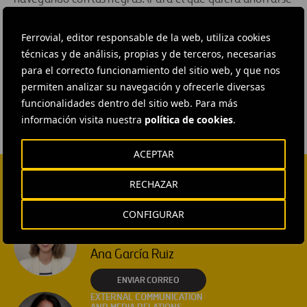
la prueba: el consumo global navegando con fondos
Ferrovial, editor responsable de la web, utiliza cookies
negros es menor)
técnicas y de análisis, propias y de terceros, necesarias
para el correcto funcionamiento del sitio web, y que nos
#
Conservación del medio ambiente
permiten analizar su navegación y ofrecerle diversas
funcionalidades dentro del sitio web. Para más
información visita nuestra
política de cookies
.
ACEPTAR
RECHAZAR
CONTACTA CON NOSOTROS
CONFIGURAR
HEAD OF EXTERNAL
COMMUNICATION AND
INSTITUTIONAL RELATIONS
Ana García Ruiz
ENVIAR CORREO
EXTERNAL COMMUNICATION