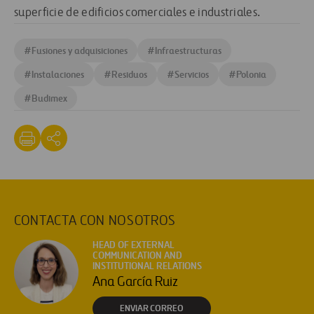
superficie de edificios comerciales e industriales.
#
Fusiones y adquisiciones
#
Infraestructuras
#
Instalaciones
#
Residuos
#
Servicios
#
Polonia
#
Budimex
CONTACTA CON NOSOTROS
HEAD OF EXTERNAL
COMMUNICATION AND
INSTITUTIONAL RELATIONS
Ana García Ruiz
ENVIAR CORREO