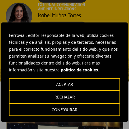
EXTERNAL COMMUNICATION
AND MEDIA RELATIONS
Isabel Muñoz Torres
ENVIAR CORREO
EXTERNAL COMMUNICATION
Ferrovial, editor responsable de la web, utiliza cookies
AND MEDIA RELATIONS
técnicas y de análisis, propias y de terceros, necesarias
Fátima Gracia De
para el correcto funcionamiento del sitio web, y que nos
Vargas
permiten analizar su navegación y ofrecerle diversas
ENVIAR CORREO
funcionalidades dentro del sitio web. Para más
información visita nuestra
política de cookies
.
ACEPTAR
RECHAZAR
RELACIONADOS
CONFIGURAR