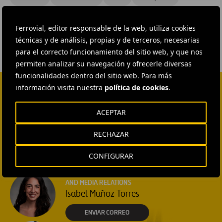
#
Residuos
#
España
#
Castilla-La Mancha
Ferrovial, editor responsable de la web, utiliza cookies
técnicas y de análisis, propias y de terceros, necesarias
para el correcto funcionamiento del sitio web, y que nos
permiten analizar su navegación y ofrecerle diversas
funcionalidades dentro del sitio web. Para más
información visita nuestra
política de cookies
.
CONTACTA CON NOSOTROS
ACEPTAR
HEAD OF EXTERNAL
COMMUNICATION AND
INSTITUTIONAL RELATIONS
RECHAZAR
Ana García Ruiz
CONFIGURAR
ENVIAR CORREO
EXTERNAL COMMUNICATION
AND MEDIA RELATIONS
Isabel Muñoz Torres
ENVIAR CORREO