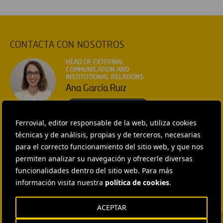
CONTACTA CON NOSOTROS
HEAD OF EXTERNAL
COMMUNICATION AND
INSTITUTIONAL RELATIONS
Ana García Ruiz
ENVIAR CORREO
EXTERNAL COMMUNICATION
Ferrovial, editor responsable de la web, utiliza cookies
AND MEDIA RELATIONS
técnicas y de análisis, propias y de terceros, necesarias
Isabel Muñoz Torres
para el correcto funcionamiento del sitio web, y que nos
ENVIAR CORREO
permiten analizar su navegación y ofrecerle diversas
EXTERNAL COMMUNICATION
funcionalidades dentro del sitio web. Para más
AND MEDIA RELATIONS
información visita nuestra
política de cookies
.
Fátima Gracia De
Vargas
ACEPTAR
ENVIAR CORREO