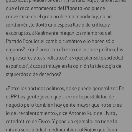
galaxia. El presidente del PP, Mariano Rajoy, dijo el lunes
que el recalentamiento del Planeta «no puede
convertirse en el gran problema mundial» y, en un
santiamén, le llovió una espesa lluvia de críticas y
exabruptos. ¿Realmente niegan los miembros del
Partido Popular el cambio climático o lo hacen sólo
algunos?, ¿qué pasa con el resto de la clase política, los
empresarios y los sindicatos?, ¿y qué piensa la sociedad
española?, ¿acaso influye en la opinión la ideología de
izquierdas o de derechas?
«Entre los partidos políticos, no se puede generalizar. En
el PP hay gente joven que cree en la posibilidad de
negocio pero también hay gente mayor que no se cree
lo del recalentamiento», dice Antonio Ruiz de Elvira,
catedrático de Física. Y pone un ejemplo: no tiene la
misma sensibilidad medioambiental Rajoy que Juan