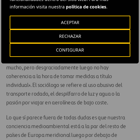
información visita nuestra
política de cookies
.
Pero no todo el mundo lo ve así
ACEPTAR
«Los españoles han despertado más tarde pero ya son
sensibles. Practican cada vez más una serie de actitudes
RECHAZAR
como ahorrar en el consumo energético», dice la
CONFIGURAR
directora gerente de la Fundación Entorno. Gaviría está
de acuerdo: «la sensibilidad de los españoles ha crecido
mucho, pero desgraciadamente luego no hay
coherencia a la hora de tomar medidas a título
individual». El sociólogo se refiere al uso abusivo del
transporte rodado, el despilfarro de luz y agua o la
pasión por viajar en aerolíneas de bajo coste.
Lo que sí parece fuera de todas dudas es que nuestra
conciencia medioambiental está a la par del resto de
países de Europa meridional luego por debajo de