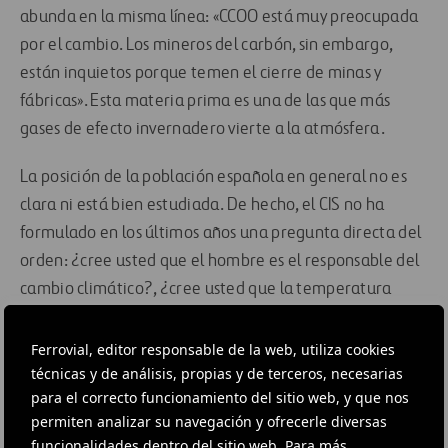
abunda en la misma línea: «CCOO está muy preocupada
por el cambio. Los mineros del carbón, sin embargo,
están inquietos porque temen el cierre de minas y
fábricas». Esta materia prima es una de las que más
gases de efecto invernadero vierte a la atmósfera.
La posición de la población española en general no es
clara ni está bien estudiada. De hecho, el CIS no ha
formulado en los últimos años una pregunta directa del
orden: ¿cree usted que el hombre es el responsable del
cambio climático?, ¿cree usted que la temperatura
global al aumenará hasta 4,5 grados centígrados a
finales de siglo como predican muchos científicos? «La
Ferrovial, editor responsable de la web, utiliza cookies
sociedad española en general no se entera. Algunos se
técnicas y de análisis, propias y de terceros, necesarias
para el correcto funcionamiento del sitio web, y que nos
creen que si este año no ha hecho frío, ya no hay cambio
permiten analizar su navegación y ofrecerle diversas
climático», dice el catedrático de física.
funcionalidades dentro del sitio web. Para más