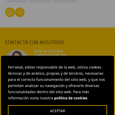
CONTACTA CON NOSOTROS
HEAD OF EXTERNAL
COMMUNICATION AND
INSTITUTIONAL RELATIONS
Ana García Ruiz
Ferrovial, editor responsable de la web, utiliza cookies
técnicas y de análisis, propias y de terceros, necesarias
ENVIAR CORREO
para el correcto funcionamiento del sitio web, y que nos
EXTERNAL COMMUNICATION
AND MEDIA RELATIONS
permiten analizar su navegación y ofrecerle diversas
Isabel Muñoz Torres
funcionalidades dentro del sitio web. Para más
información visita nuestra
política de cookies
.
ENVIAR CORREO
EXTERNAL COMMUNICATION
AND MEDIA RELATIONS
ACEPTAR