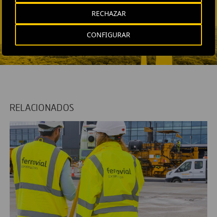
Fátima Gracia De
RECHAZAR
Vargas
ENVIAR CORREO
CONFIGURAR
RELACIONADOS