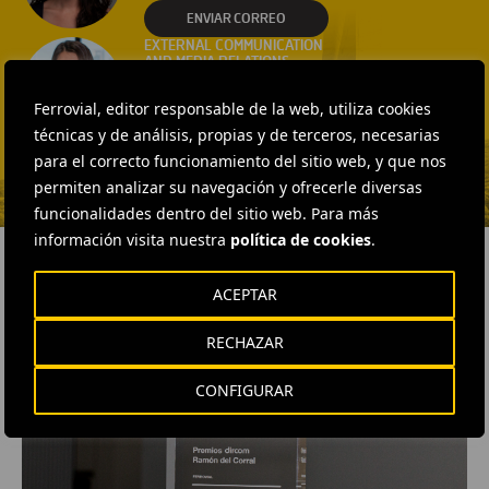
ENVIAR CORREO
EXTERNAL COMMUNICATION
AND MEDIA RELATIONS
Fátima Gracia De
Ferrovial, editor responsable de la web, utiliza cookies
Vargas
técnicas y de análisis, propias y de terceros, necesarias
ENVIAR CORREO
para el correcto funcionamiento del sitio web, y que nos
permiten analizar su navegación y ofrecerle diversas
funcionalidades dentro del sitio web. Para más
información visita nuestra
política de cookies
.
ACEPTAR
RELACIONADOS
RECHAZAR
CONFIGURAR