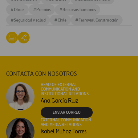
#
Obras
#
Premios
#
Recursos humanos
#
Seguridad y salud
#
Chile
#
Ferrovial Construcción
CONTACTA CON NOSOTROS
HEAD OF EXTERNAL
COMMUNICATION AND
INSTITUTIONAL RELATIONS
Ana García Ruiz
ENVIAR CORREO
EXTERNAL COMMUNICATION
AND MEDIA RELATIONS
Isabel Muñoz Torres