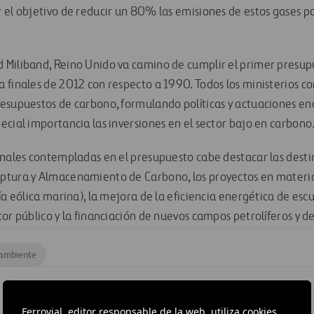
 el objetivo de reducir un 80% las emisiones de estos gases 
Miliband, Reino Unido va camino de cumplir el primer presup
 finales de 2012 con respecto a 1990. Todos los ministerios co
esupuestos de carbono, formulando políticas y actuaciones e
ecial importancia las inversiones en el sector bajo en carbono
onales contempladas en el presupuesto cabe destacar las desti
ptura y Almacenamiento de Carbono, los proyectos en materia
ía eólica marina), la mejora de la eficiencia energética de escu
or público y la financiación de nuevos campos petrolíferos y de
 ambiente
Ferrovial, editor responsable de la web, utiliza cookies