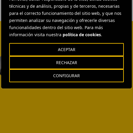
técnicas y de análisis, propias y de terceros, necesarias
para el correcto funcionamiento del sitio web, y que nos
permiten analizar su navegación y ofrecerle diversas
funcionalidades dentro del sitio web. Para más
información visita nuestra
política de cookies
.
ACEPTAR
EXTERNAL COMMUNICATION
AND MEDIA RELATIONS
RECHAZAR
Isabel Muñoz Torres
CONFIGURAR
ENVIAR CORREO