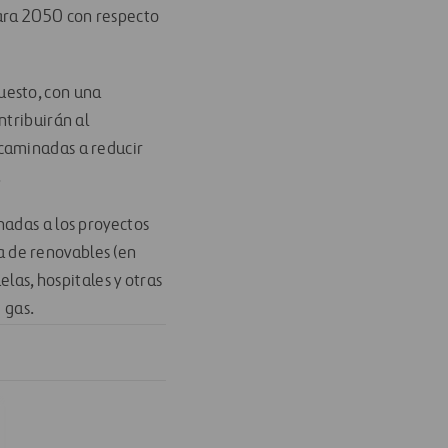
para 2050 con respecto
uesto, con una
ntribuirán al
ncaminadas a reducir
.
nadas a los proyectos
 de renovables (en
elas, hospitales y otras
 gas.