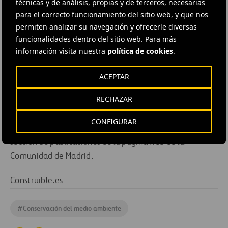
técnicas y de análisis, propias y de terceros, necesarias
técnicas disponibles (ascensores de última generación,
para el correcto funcionamiento del sitio web, y que nos
instalaciones de iluminación; impermeabilización de
permiten analizar su navegación y ofrecerle diversas
cubiertas, tecnologías de calefacción de alta eficiencia
funcionalidades dentro del sitio web. Para más
energética) y presentar las líneas de ayudas económicas
información visita nuestra
política de cookies
.
ofrecidas por la Comunidad de Madrid para poner en
práctica dichas medidas.
ACEPTAR
RECHAZAR
La publicación, en la que ha colaborado la
Asociación
Nacional de Industriales de Materiales Aislantes
CONFIGURAR
(
ANDIMA
), se puede descargar en formato pdf desde la
sección de publicaciones de la página web de la
Comunidad de Madrid.
Construible.es
#
Conservación del medio ambiente