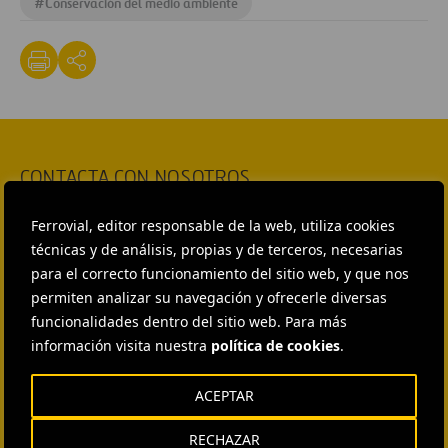
#
Conservación del medio ambiente
CONTACTA CON NOSOTROS
HEAD OF EXTERNAL
Ferrovial, editor responsable de la web, utiliza cookies
COMMUNICATION AND
INSTITUTIONAL RELATIONS
técnicas y de análisis, propias y de terceros, necesarias
Ana García Ruiz
para el correcto funcionamiento del sitio web, y que nos
permiten analizar su navegación y ofrecerle diversas
ENVIAR CORREO
funcionalidades dentro del sitio web. Para más
EXTERNAL COMMUNICATION
AND MEDIA RELATIONS
información visita nuestra
política de cookies
.
Isabel Muñoz Torres
ACEPTAR
ENVIAR CORREO
EXTERNAL COMMUNICATION
RECHAZAR
AND MEDIA RELATIONS