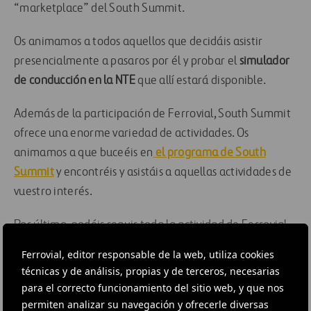
“marketplace” del South Summit.
Os animamos a todos aquellos que decidáis asistir
presencialmente a pasaros por él y probar el
simulador
de conducción en la NTE
que allí estará disponible.
Además de la participación de Ferrovial, South Summit
ofrece una enorme variedad de actividades. Os
animamos a que buceéis en
el programa de South
Summit
y encontréis y asistáis a aquellas actividades de
vuestro interés.
Por último, podéis seguir toda la actividad de Ferrovial
en South Summit 2021 a través de nuestras redes
Ferrovial, editor responsable de la web, utiliza cookies
sociales.
¡Seguidnos!
técnicas y de análisis, propias y de terceros, necesarias
para el correcto funcionamiento del sitio web, y que nos
Twitter
permiten analizar su navegación y ofrecerle diversas