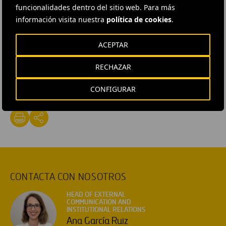
Linkedin
funcionalidades dentro del sitio web. Para más
Instagram
información visita nuestra
política de cookies
.
ACEPTAR
RECHAZAR
#
Emprendedores
#
Eventos
#
Movilidad
#
España
CONFIGURAR
#
Madrid
#
Ferrovial
CONTACTA CON NOSOTROS
HEAD OF EXTERNAL
COMMUNICATION AND
INSTITUTIONAL RELATIONS
Ana García Ruiz