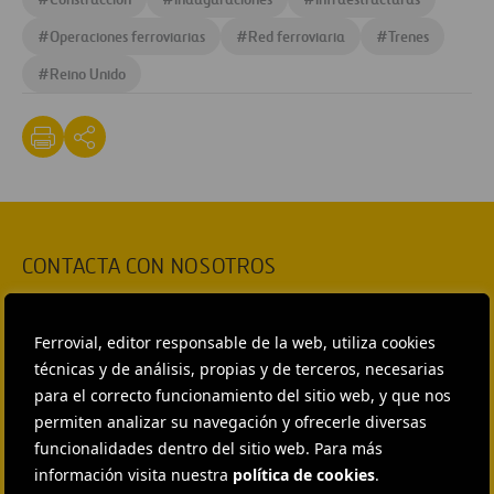
#
Operaciones ferroviarias
#
Red ferroviaria
#
Trenes
#
Reino Unido
CONTACTA CON NOSOTROS
HEAD OF EXTERNAL
COMMUNICATION AND
INSTITUTIONAL RELATIONS
Ferrovial, editor responsable de la web, utiliza cookies
Ana García Ruiz
técnicas y de análisis, propias y de terceros, necesarias
para el correcto funcionamiento del sitio web, y que nos
ENVIAR CORREO
permiten analizar su navegación y ofrecerle diversas
EXTERNAL COMMUNICATION
funcionalidades dentro del sitio web. Para más
AND MEDIA RELATIONS
Isabel Muñoz Torres
información visita nuestra
política de cookies
.