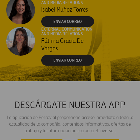
AND MEDIA RELATIONS
Isabel Muñoz Torres
ENVIAR CORREO
EXTERNAL COMMUNICATION
AND MEDIA RELATIONS
Fátima Gracia De
Vargas
ENVIAR CORREO
DESCÁRGATE NUESTRA APP
La aplicación de Ferrovial proporciona acceso inmediato a toda la
actualidad de la compañía: contenidos informativos, ofertas de
trabajo y la información básica para el inversor.