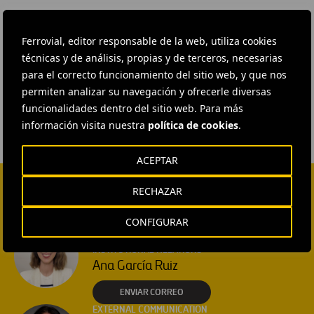
Fuente:
Ferrovial, editor responsable de la web, utiliza cookies
Europa press
técnicas y de análisis, propias y de terceros, necesarias
para el correcto funcionamiento del sitio web, y que nos
#
Conservación del medio ambiente
permiten analizar su navegación y ofrecerle diversas
funcionalidades dentro del sitio web. Para más
información visita nuestra
política de cookies
.
ACEPTAR
RECHAZAR
CONTACTA CON NOSOTROS
CONFIGURAR
HEAD OF EXTERNAL
COMMUNICATION AND
INSTITUTIONAL RELATIONS
Ana García Ruiz
ENVIAR CORREO
EXTERNAL COMMUNICATION