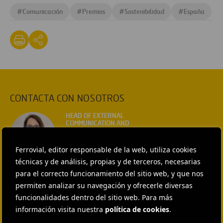
#
Comunicación
#
Premios
#
Sostenibilidad
#
España
CONTACTA CON NOSOTROS
HEAD OF EXTERNAL
COMMUNICATION AND
INSTITUTIONAL RELATIONS
Ana García Ruiz
Ferrovial, editor responsable de la web, utiliza cookies
técnicas y de análisis, propias y de terceros, necesarias
ENVIAR CORREO
para el correcto funcionamiento del sitio web, y que nos
EXTERNAL COMMUNICATION
AND MEDIA RELATIONS
permiten analizar su navegación y ofrecerle diversas
Isabel Muñoz Torres
funcionalidades dentro del sitio web. Para más
información visita nuestra
política de cookies
.
ENVIAR CORREO
EXTERNAL COMMUNICATION