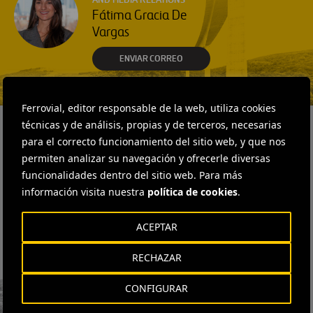
Fátima Gracia De
Vargas
ENVIAR CORREO
Ferrovial, editor responsable de la web, utiliza cookies
técnicas y de análisis, propias y de terceros, necesarias
para el correcto funcionamiento del sitio web, y que nos
SUSCRÍBETE A NUESTRA
permiten analizar su navegación y ofrecerle diversas
NEWSLETTER
funcionalidades dentro del sitio web. Para más
información visita nuestra
política de cookies
.
ACEPTAR
He leído y acepto la
Política de Privacidad
RECHAZAR
CONFIGURAR