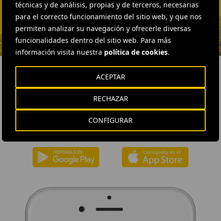
Vargas
técnicas y de análisis, propias y de terceros, necesarias
para el correcto funcionamiento del sitio web, y que nos
ENVIAR CORREO
permiten analizar su navegación y ofrecerle diversas
funcionalidades dentro del sitio web. Para más
información visita nuestra
política de cookies
.
ACEPTAR
DESCÁRGATE NUESTRA APP
RECHAZAR
La aplicación de Ferrovial proporciona acceso inmediato a toda la
CONFIGURAR
actualidad de la compañía: contenidos informativos, ofertas de
trabajo y la información básica para el inversor.