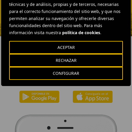
técnicas y de análisis, propias y de terceros, necesarias
Vargas
para el correcto funcionamiento del sitio web, y que nos
ENVIAR CORREO
permiten analizar su navegación y ofrecerle diversas
funcionalidades dentro del sitio web. Para más
información visita nuestra
política de cookies
.
ACEPTAR
DESCÁRGATE NUESTRA APP
RECHAZAR
La aplicación de Ferrovial proporciona acceso inmediato a toda la
CONFIGURAR
actualidad de la compañía: contenidos informativos, ofertas de
trabajo y la información básica para el inversor.