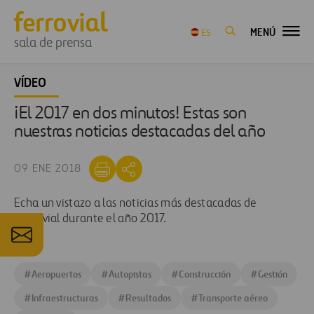
MENÚ
ES
sala de prensa
VÍDEO
¡El 2017 en dos minutos! Estas son
nuestras noticias destacadas del año
09 ENE 2018
Echa un vistazo a las noticias más destacadas de
Ferrovial durante el año 2017.
#
Aeropuertos
#
Autopistas
#
Construcción
#
Gestión
#
Infraestructuras
#
Resultados
#
Transporte aéreo