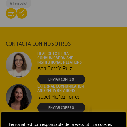
#
Ferrovial
CONTACTA CON NOSOTROS
HEAD OF EXTERNAL
COMMUNICATION AND
INSTITUTIONAL RELATIONS
Ana García Ruiz
ENVIAR CORREO
EXTERNAL COMMUNICATION
AND MEDIA RELATIONS
Isabel Muñoz Torres
ENVIAR CORREO
EXTERNAL COMMUNICATION
AND MEDIA RELATIONS
Ferrovial, editor responsable de la web, utiliza cookies
Fátima Gracia De