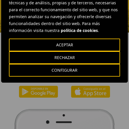
Vargas
técnicas y de análisis, propias y de terceros, necesarias
para el correcto funcionamiento del sitio web, y que nos
ENVIAR CORREO
permiten analizar su navegación y ofrecerle diversas
funcionalidades dentro del sitio web. Para más
información visita nuestra
política de cookies
.
ACEPTAR
DESCÁRGATE NUESTRA APP
RECHAZAR
La aplicación de Ferrovial proporciona acceso inmediato a toda la
CONFIGURAR
actualidad de la compañía: contenidos informativos, ofertas de
trabajo y la información básica para el inversor.