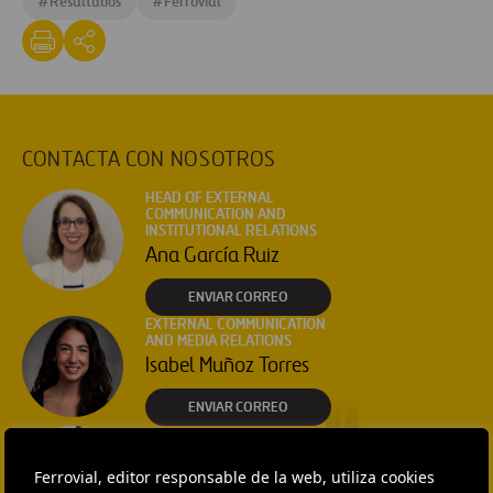
#
Resultados
#
Ferrovial
CONTACTA CON NOSOTROS
HEAD OF EXTERNAL
COMMUNICATION AND
INSTITUTIONAL RELATIONS
Ana García Ruiz
ENVIAR CORREO
EXTERNAL COMMUNICATION
AND MEDIA RELATIONS
Isabel Muñoz Torres
ENVIAR CORREO
EXTERNAL COMMUNICATION
AND MEDIA RELATIONS
Fátima Gracia De
Ferrovial, editor responsable de la web, utiliza cookies