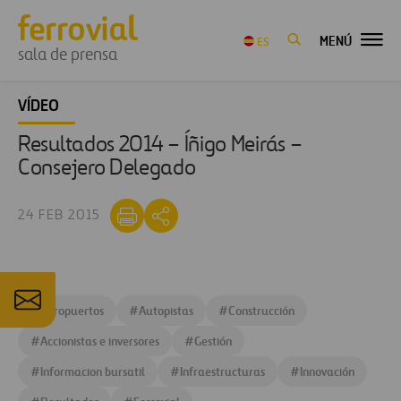
MENÚ
ES
sala de prensa
VÍDEO
Resultados 2014 – Íñigo Meirás –
Consejero Delegado
24 FEB 2015
#
Aeropuertos
#
Autopistas
#
Construcción
#
Accionistas e inversores
#
Gestión
#
Informacion bursatil
#
Infraestructuras
#
Innovación