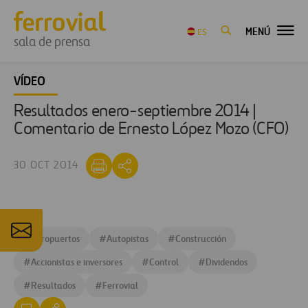
MENÚ
ES
sala de prensa
VÍDEO
Resultados enero-septiembre 2014 |
Comentario de Ernesto López Mozo (CFO)
30 OCT 2014
#
Aeropuertos
#
Autopistas
#
Construcción
#
Accionistas e inversores
#
Control
#
Dividendos
#
Resultados
#
Ferrovial