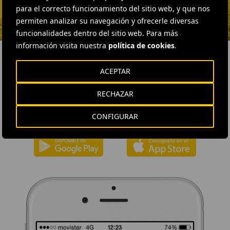
ENVIAR CORREO
para el correcto funcionamiento del sitio web, y que nos
permiten analizar su navegación y ofrecerle diversas
funcionalidades dentro del sitio web. Para más
información visita nuestra
política de cookies
.
ACEPTAR
DESCÁRGATE NUESTRA APP
RECHAZAR
La aplicación de Ferrovial proporciona acceso inmediato a toda la
actualidad de la compañía: contenidos informativos, ofertas de
CONFIGURAR
trabajo y la información básica para el inversor.