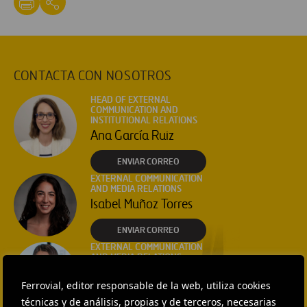
CONTACTA CON NOSOTROS
HEAD OF EXTERNAL
COMMUNICATION AND
INSTITUTIONAL RELATIONS
Ana García Ruiz
ENVIAR CORREO
EXTERNAL COMMUNICATION
AND MEDIA RELATIONS
Isabel Muñoz Torres
ENVIAR CORREO
EXTERNAL COMMUNICATION
AND MEDIA RELATIONS
Fátima Gracia De
Ferrovial, editor responsable de la web, utiliza cookies
Vargas
técnicas y de análisis, propias y de terceros, necesarias