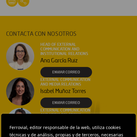
CONTACTA CON NOSOTROS
HEAD OF EXTERNAL
COMMUNICATION AND
INSTITUTIONAL RELATIONS
Ana García Ruiz
ENVIAR CORREO
EXTERNAL COMMUNICATION
AND MEDIA RELATIONS
Isabel Muñoz Torres
ENVIAR CORREO
EXTERNAL COMMUNICATION
AND MEDIA RELATIONS
Fátima Gracia De
Ferrovial, editor responsable de la web, utiliza cookies
Vargas
técnicas y de análisis, propias y de terceros, necesarias