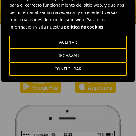
ENVIAR CORREO
para el correcto funcionamiento del sitio web, y que nos
permiten analizar su navegación y ofrecerle diversas
funcionalidades dentro del sitio web. Para más
información visita nuestra
política de cookies
.
ACEPTAR
DESCÁRGATE NUESTRA APP
RECHAZAR
La aplicación de Ferrovial proporciona acceso inmediato a toda la
actualidad de la compañía: contenidos informativos, ofertas de
CONFIGURAR
trabajo y la información básica para el inversor.