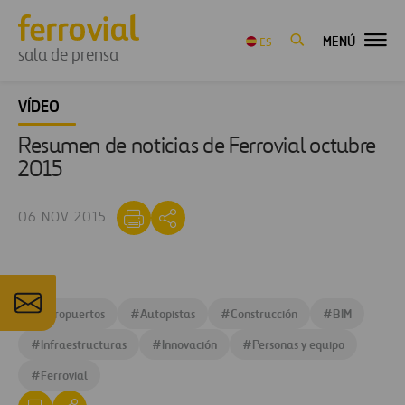
MENÚ
ES
sala de prensa
VÍDEO
Resumen de noticias de Ferrovial octubre
2015
06 NOV 2015
#
Aeropuertos
#
Autopistas
#
Construcción
#
BIM
#
Infraestructuras
#
Innovación
#
Personas y equipo
#
Ferrovial