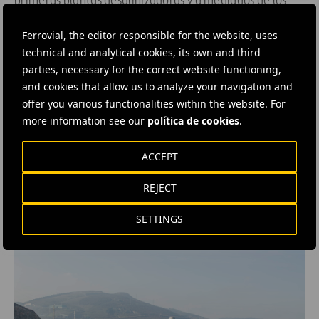
primeras plantas desalinizadoras y a mediados de los
años sesenta apareció un método de desalinización que
Ferrovial, the editor responsible for the website, uses
revolucionaría el proceso: la ósmosis inversa. Esta
technical and analytical cookies, its own and third
técnica ha ido evolucionando y perfeccionándose con el
parties, necessary for the correct website functioning,
fin de minimizar su principal inconveniente, el alto
and cookies that allow us to analyze your navigation and
consumo de energía.
offer you various functionalities within the website. For
more information see our
política de cookies
.
ACCEPT
REJECT
SETTINGS