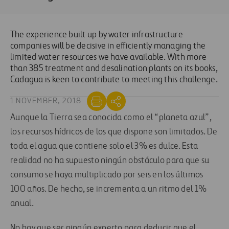
The experience built up by water infrastructure
companies will be decisive in efficiently managing the
limited water resources we have available. With more
than 385 treatment and desalination plants on its books,
Cadagua is keen to contribute to meeting this challenge.
1 NOVEMBER, 2018
Aunque la Tierra sea conocida como el “planeta azul”,
los recursos hídricos de los que dispone son limitados. De
toda el agua que contiene solo el 3% es dulce. Esta
realidad no ha supuesto ningún obstáculo para que su
consumo se haya multiplicado por seis en los últimos
100 años. De hecho, se incrementa a un ritmo del 1%
anual.
No hay que ser ningún experto para deducir que el