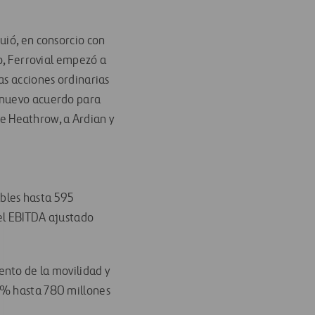
uió, en consorcio con
yo, Ferrovial empezó a
as acciones ordinarias
n nuevo acuerdo para
e Heathrow, a Ardian y
les hasta 595
 el EBITDA ajustado
ento de la movilidad y
4% hasta 780 millones