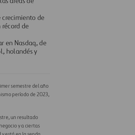
las áreas de
e crecimiento de
n récord de
ar en Nasdaq, de
l, holandés y
primer semestre del año
 mismo período de 2023,
stre, un resultado
egocio y a ciertas
 y está en la senda