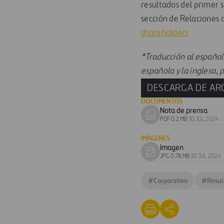
resultados del primer 
sección de Relaciones c
shareholders
*
Traducción al español
española y la inglesa, 
DESCARGA DE AR
DOCUMENTOS
Nota de prensa
Download
PDF 0.2 MB
|
30 JUL 2024
document
IMÁGENES
Imagen
Download
JPG 0.78 MB
|
30 JUL 2024
image
#
Corporativo
#
Resul