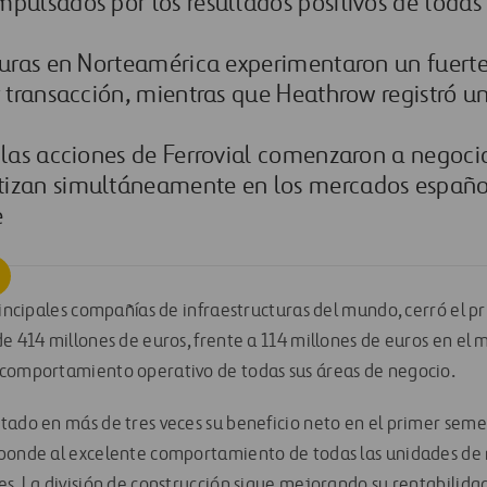
pulsados por los resultados positivos de todas 
cturas en Norteamérica experimentaron un fuert
r transacción, mientras que Heathrow registró u
 las acciones de Ferrovial comenzaron a negoci
izan simultáneamente en los mercados españo
e
principales compañías de infraestructuras del mundo, cerró el 
de 414 millones de euros, frente a 114 millones de euros en el
 comportamiento operativo de todas sus áreas de negocio.
tado en más de tres veces su beneficio neto en el primer seme
ponde al excelente comportamiento de todas las unidades de n
s. La división de construcción sigue mejorando su rentabilidad