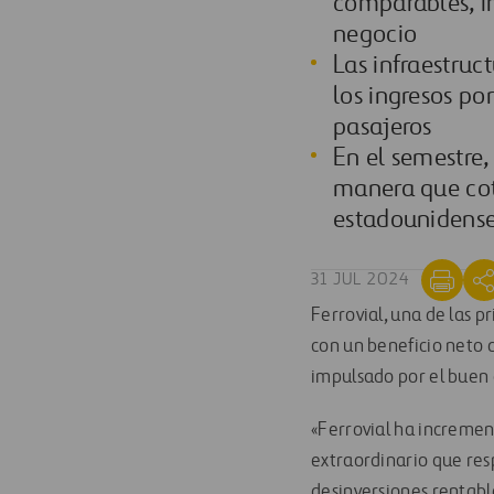
comparables, im
negocio
Las infraestru
los ingresos po
pasajeros
En el semestre,
manera que cot
estadounidens
31 JUL 2024
Ferrovial, una de las 
con un beneficio neto 
impulsado por el buen
«Ferrovial ha incremen
extraordinario que res
desinversiones rentable