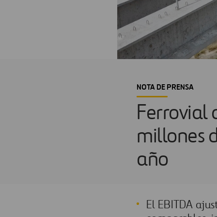
NOTA DE PRENSA
Ferrovial
millones d
año
El EBITDA ajus