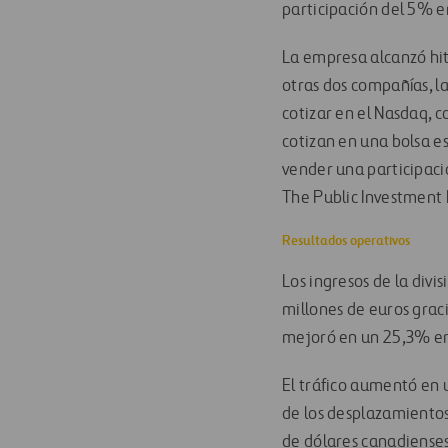
participación del 5% e
La empresa alcanzó hit
otras dos compañías, la
cotizar en el Nasdaq, 
cotizan en una bolsa e
vender
una participaci
The Public Investment
Resultados operativos
Los ingresos de la divi
millones de euros graci
mejoró en un 25,3% en
El tráfico aumentó en 
de los desplazamientos
de dólares canadiense