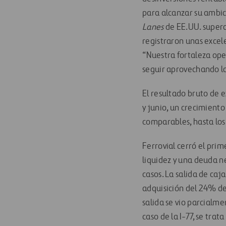
para alcanzar su ambic
Lanes
de EE.UU. superar
registraron unas excele
“Nuestra fortaleza ope
seguir aprovechando la
El resultado bruto de 
y junio, un crecimient
comparables, hasta los
Ferrovial cerró el prim
liquidez y una deuda 
casos. La salida de caja
adquisición del 24% de 
salida se vio parcialme
caso de la I-77, se tra