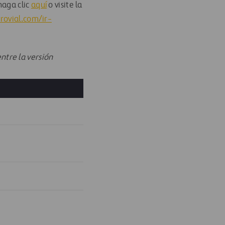
haga clic
aquí
o visite la
rovial.com/ir-
ntre la versión