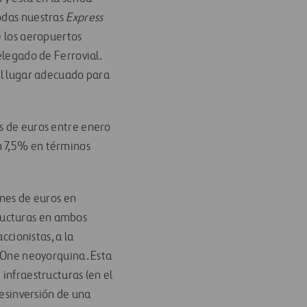
todas nuestras
Express
e los aeropuertos
elegado de Ferrovial.
 el lugar adecuado para
es de euros entre enero
n 7,5% en términos
ones de euros en
tructuras en ambos
ccionistas, a la
l One neoyorquina. Esta
 infraestructuras (en el
desinversión de una