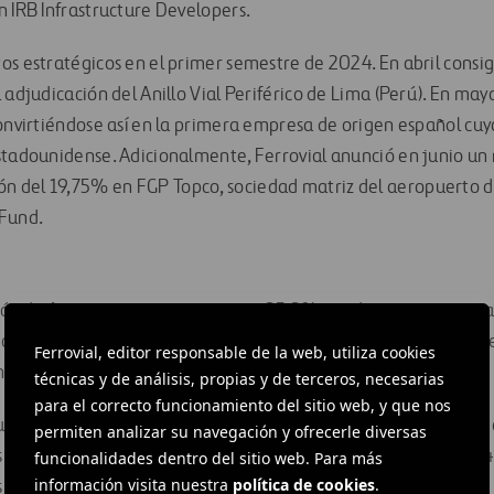
n IRB Infrastructure Developers.
os estratégicos en el primer semestre de 2024. En abril consig
 adjudicación del Anillo Vial Periférico de Lima (Perú). En ma
convirtiéndose así en la primera empresa de origen español cuy
stadounidense. Adicionalmente, Ferrovial anunció en junio u
ón del 19,75% en FGP Topco, sociedad matriz del aeropuerto d
 Fund.
sión de
Autopistas
aumentaron un 25,2% en términos comparab
as a su sólido crecimiento en América del Norte. Por su parte,
Ferrovial, editor responsable de la web, utiliza cookies
 términos comparables hasta 428 millones de euros.
técnicas y de análisis, propias y de terceros, necesarias
para el correcto funcionamiento del sitio web, y que nos
un 5,6% en la autopista canadiense 407 ETR gracias al increm
permiten analizar su navegación y ofrecerle diversas
 en hora punta, con lo que los ingresos aumentaron en un 11,
funcionalidades dentro del sitio web. Para más
información visita nuestra
política de cookies
.
s.