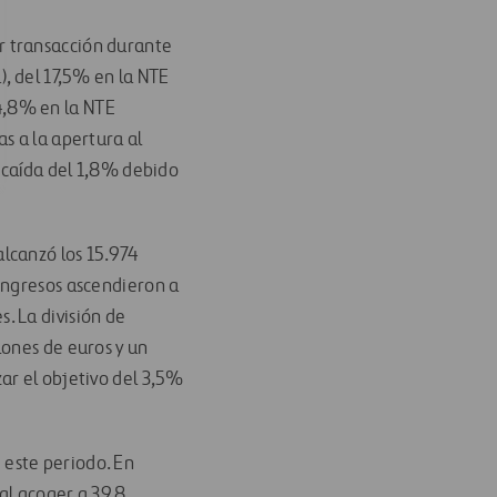
r transacción durante
), del 17,5% en la NTE
 4,8% en la NTE
s a la apertura al
a caída del 1,8% debido
alcanzó los 15.974
ingresos ascendieron a
. La división de
lones de euros y un
ar el objetivo del 3,5%
 este periodo. En
al acoger a 39,8