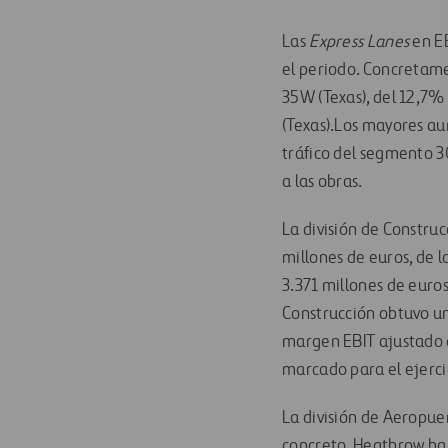
Las
Express Lanes
en EE
el periodo. Concretame
35W (Texas), del 12,7% 
(Texas).Los mayores au
tráfico del segmento 3
a las obras.
La división de
Construc
millones de euros, de 
3.371 millones de euro
Construcción obtuvo un
margen EBIT ajustado d
marcado para el ejerci
La división de
Aeropue
concreto, Heathrow ha 