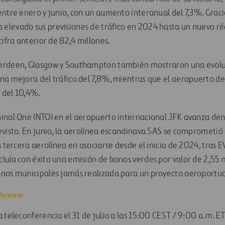
ntre enero y junio, con un aumento interanual del 7,3%. Gracias
levado sus previsiones de tráfico en 2024 hasta un nuevo ré
cifra anterior de 82,4 millones.
erdeen, Glasgow y Southampton también mostraron una evoluc
na mejora del tráfico del 7,8%, mientras que el aeropuerto d
 del 10,4%.
inal One (NTO) en el aeropuerto internacional JFK avanza den
evisto. En junio, la aerolínea escandinava SAS se comprometió 
a tercera aerolínea en asociarse desde el inicio de 2024, tras EV
luía con éxito una emisión de bonos verdes por valor de 2,55 m
onos municipales jamás realizada para un proyecto aeroportu
ferencia
 teleconferencia el 31 de julio a las 15:00 CEST / 9:00 a.m. E