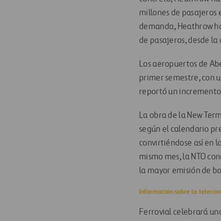
millones de pasajeros e
demanda, Heathrow ha e
de pasajeros, desde la 
Los aeropuertos de Ab
primer semestre, con u
reportó un incremento
La obra de la New Term
según el calendario pr
convirtiéndose así en l
mismo mes, la NTO conc
la mayor emisión de b
Información sobre la telecon
Ferrovial celebrará una