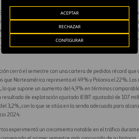
ACEPTAR
.UU. experimentaron un crecimiento sólido de los ingresos po
nte, se registraron incrementos del 42,5% en la I-66 (Virginia
RECHAZAR
en la I-77 (Carolina del Norte), del 7,8% en la LBJ (Texas) y del
mentos de tráfico se registraron en la NTE 35W (+38,7%) gracia
CONFIGURAR
C, así como en la I-66 (+16,6%). En cambio, la NTE registró un
ción
cerró el semestre con una cartera de pedidos récord que 
los que Norteamérica representa el 49% y Polonia el 22%. Los 
s, lo que supone un aumento del 4,9% en términos comparables
 resultado de explotación ajustado (EBIT ajustado) de 107 mil
el 3,2%, con lo que se sitúa en la senda adecuada para alcanz
cio 2024.
rtos
experimentó un crecimiento notable en el tráfico durante
conseguido el primer semestre más concurrido de su historia, 