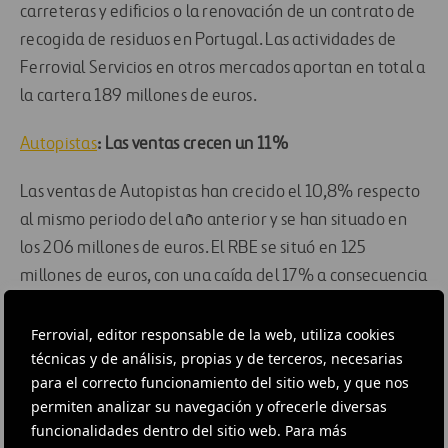
carreteras y edificios o la renovación de un contrato de
recogida de residuos en Portugal. Las actividades de
Ferrovial Servicios en otros mercados aportan en total a
la cartera 189 millones de euros.
Autopistas
: Las ventas crecen un 11%
Las ventas de Autopistas han crecido el 10,8% respecto
al mismo periodo del año anterior y se han situado en
los 206 millones de euros. El RBE se situó en 125
millones de euros, con una caída del 17% a consecuencia
de una reversión de provisiones, realizada en 2012, en
Autema relacionadas con el cobro de IVA, por 20
Ferrovial, editor responsable de la web, utiliza cookies
técnicas y de análisis, propias y de terceros, necesarias
millones de euros.
para el correcto funcionamiento del sitio web, y que nos
permiten analizar su navegación y ofrecerle diversas
Destaca de nuevo la
fortaleza de la autopista
funcionalidades dentro del sitio web. Para más
canadiense 407 ETR, con una mejora del 7,8% en ventas