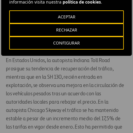
información visita nuestra
política de cookies
.
y del 10,3% en el RBE
, ambos en moneda local, que
consolida por puesta en equivalencia. Estas cifras
ACEPTAR
combinan el incremento de tarifas desde el 1 de febrero,
la solidez del tráfico y la mejora de la eficiencia. Es
RECHAZAR
importante destacar que el ingreso medio por viaje se
CONFIGURAR
ha incrementado por encima del 9% respecto a 2012.
En Estados Unidos, la autopista Indiana Toll Road
prosigue su tendencia de recuperación del tráfico,
mientras que en la SH 130, recién entrada en
explotación, se observa una mejora en la circulación de
los vehículos pesados tras un acuerdo con las
autoridades locales para rebajar el precio. En la
autopista Chicago Skyway el tráfico se ha mantenido
estable a pesar de un incremento medio del 17,5% de
las tarifas en vigor desde enero. Esto ha permitido que