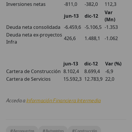
Inversiones netas
-811,0
-382,0
112,3
Var
jun-13
dic-12
(Mn)
Deuda neta consolidada
-6.459,6
-5.106,5
-1.353
Deuda neta ex-proyectos
426,6
1.488,1
-1.062
Infra
jun-13
dic-12
Var (%)
Cartera de Construcción
8.102,4
8.699,4
-6,9
Cartera de Servicios
15.592,3
12.783,9
22,0
Acceda a
Información Financiera Intermedia
#
Aeropuertos
#
Autopistas
#
Construcción