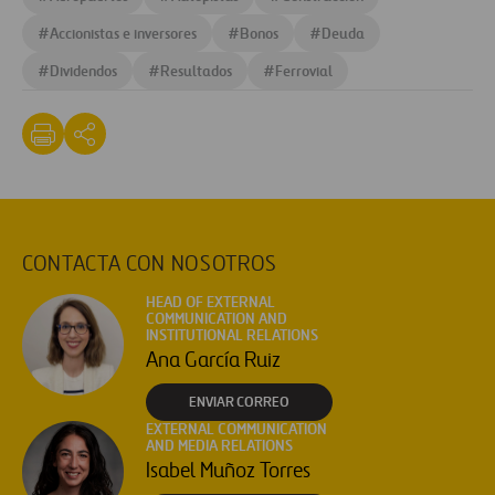
#
Accionistas e inversores
#
Bonos
#
Deuda
#
Dividendos
#
Resultados
#
Ferrovial
CONTACTA CON NOSOTROS
HEAD OF EXTERNAL
COMMUNICATION AND
INSTITUTIONAL RELATIONS
Ana García Ruiz
ENVIAR CORREO
EXTERNAL COMMUNICATION
AND MEDIA RELATIONS
Isabel Muñoz Torres