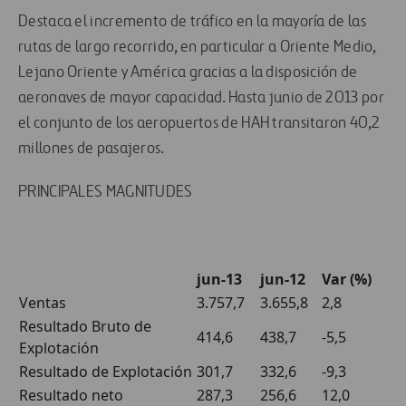
Destaca el incremento de tráfico en la mayoría de las
rutas de largo recorrido, en particular a Oriente Medio,
Lejano Oriente y América gracias a la disposición de
aeronaves de mayor capacidad. Hasta junio de 2013 por
el conjunto de los aeropuertos de HAH transitaron 40,2
millones de pasajeros.
PRINCIPALES MAGNITUDES
jun-13
jun-12
Var (%)
Ventas
3.757,7
3.655,8
2,8
Resultado Bruto de
414,6
438,7
-5,5
Explotación
Resultado de Explotación
301,7
332,6
-9,3
Resultado neto
287,3
256,6
12,0